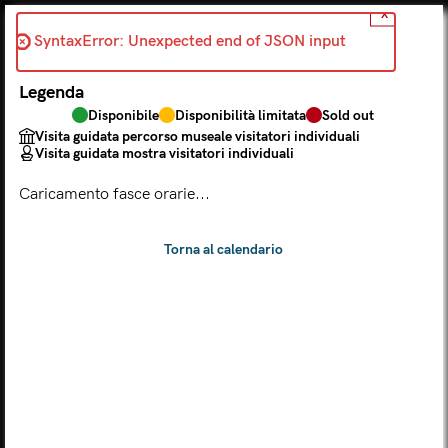
X
Indietro
SyntaxError: Unexpected end of JSON input 
2026-06-18
Legenda
Scegli dal calendario
Disponibile
Disponibilità limitata
Sold out
Il biglietto consente l'accesso a Palazzo Te, al Museo MACA e
Visita guidata percorso museale visitatori individuali
al Tempio Leon Battista Alberti
Visita guidata mostra visitatori individuali
(
.
https://maca.museimantova.it/)
2026
Caricamento fasce orarie...
AGOSTO
Legenda
Disponibile
Disponibilità limitata
Sold out
Visita guidata percorso museale visitatori individuali
Visita guidata mostra visitatori individuali
L
M
M
G
V
S
D
LUN
MAR
MER
GIO
VEN
SAB
DOM
01
02
27
28
29
30
31