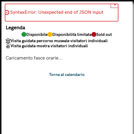
X
Indietro
SyntaxError: Unexpected end of JSON input 
2026-07-10
Legenda
Scegli dal calendario
Disponibile
Disponibilità limitata
Sold out
Il biglietto consente l'accesso a Palazzo Te, al Museo MACA e
Visita guidata percorso museale visitatori individuali
al Tempio Leon Battista Alberti
Visita guidata mostra visitatori individuali
(
.
https://maca.museimantova.it/)
2026
Caricamento fasce orarie...
AGOSTO
Legenda
Disponibile
Disponibilità limitata
Sold out
Visita guidata percorso museale visitatori individuali
Visita guidata mostra visitatori individuali
L
M
M
G
V
S
D
LUN
MAR
MER
GIO
VEN
SAB
DOM
01
02
27
28
29
30
31