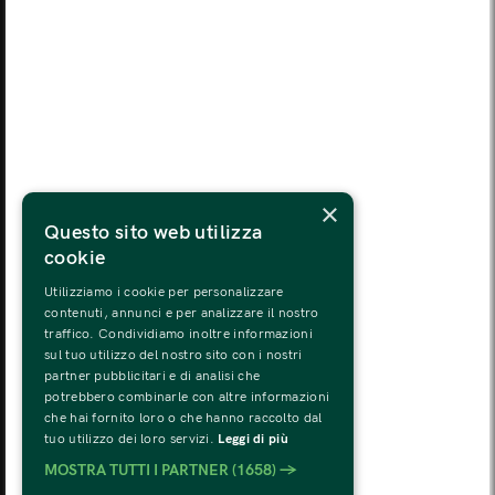
LUN
MAR
MER
GIO
VEN
SAB
DOM
03
04
05
06
07
08
09
LUN
MAR
MER
GIO
VEN
SAB
DOM
10
11
12
13
14
15
16
LUN
MAR
MER
GIO
VEN
SAB
DOM
×
17
18
19
20
21
22
23
Questo sito web utilizza
cookie
LUN
MAR
MER
GIO
VEN
SAB
DOM
24
25
26
27
28
29
30
Utilizziamo i cookie per personalizzare
contenuti, annunci e per analizzare il nostro
traffico. Condividiamo inoltre informazioni
LUN
MAR
MER
GIO
VEN
SAB
DOM
sul tuo utilizzo del nostro sito con i nostri
31
01
02
03
04
05
06
partner pubblicitari e di analisi che
potrebbero combinarle con altre informazioni
che hai fornito loro o che hanno raccolto dal
tuo utilizzo dei loro servizi.
Leggi di più
MOSTRA TUTTI I PARTNER
(1658) →