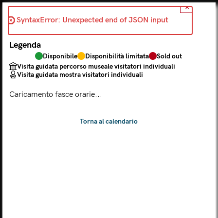
X
Indietro
SyntaxError: Unexpected end of JSON input 
2026-08-01
Legenda
Scegli dal calendario
Disponibile
Disponibilità limitata
Sold out
Il biglietto consente l'accesso a Palazzo Te, al Museo MACA e
Visita guidata percorso museale visitatori individuali
al Tempio Leon Battista Alberti
Visita guidata mostra visitatori individuali
(
.
https://maca.museimantova.it/)
2026
Caricamento fasce orarie...
AGOSTO
Legenda
Disponibile
Disponibilità limitata
Sold out
Visita guidata percorso museale visitatori individuali
Visita guidata mostra visitatori individuali
L
M
M
G
V
S
D
LUN
MAR
MER
GIO
VEN
SAB
DOM
01
02
27
28
29
30
31