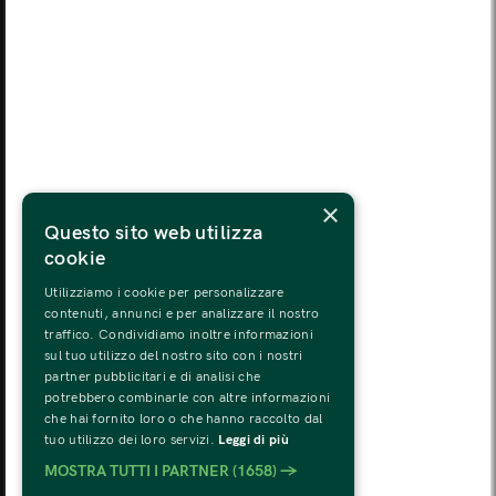
LUN
MAR
MER
GIO
VEN
SAB
DOM
03
04
05
06
07
08
09
LUN
MAR
MER
GIO
VEN
SAB
DOM
10
11
12
13
14
15
16
LUN
MAR
MER
GIO
VEN
SAB
DOM
×
17
18
19
20
21
22
23
Questo sito web utilizza
cookie
LUN
MAR
MER
GIO
VEN
SAB
DOM
24
25
26
27
28
29
30
Utilizziamo i cookie per personalizzare
contenuti, annunci e per analizzare il nostro
traffico. Condividiamo inoltre informazioni
LUN
MAR
MER
GIO
VEN
SAB
DOM
sul tuo utilizzo del nostro sito con i nostri
31
01
02
03
04
05
06
partner pubblicitari e di analisi che
potrebbero combinarle con altre informazioni
che hai fornito loro o che hanno raccolto dal
tuo utilizzo dei loro servizi.
Leggi di più
MOSTRA TUTTI I PARTNER
(1658) →