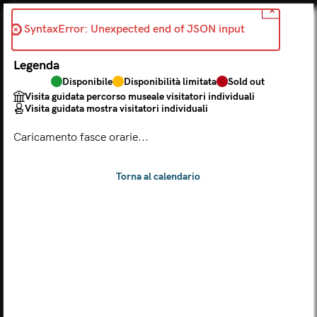
X
Indietro
SyntaxError: Unexpected end of JSON input 
2026-08-05
Legenda
Scegli dal calendario
Disponibile
Disponibilità limitata
Sold out
Il biglietto consente l'accesso a Palazzo Te, al Museo MACA e
Visita guidata percorso museale visitatori individuali
al Tempio Leon Battista Alberti
Visita guidata mostra visitatori individuali
(
.
https://maca.museimantova.it/)
2026
Caricamento fasce orarie...
AGOSTO
Legenda
Disponibile
Disponibilità limitata
Sold out
Visita guidata percorso museale visitatori individuali
Visita guidata mostra visitatori individuali
L
M
M
G
V
S
D
LUN
MAR
MER
GIO
VEN
SAB
DOM
01
02
27
28
29
30
31