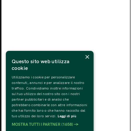
LUN
MAR
MER
GIO
VEN
SAB
DOM
03
04
05
06
07
08
09
LUN
MAR
MER
GIO
VEN
SAB
DOM
10
11
12
13
14
15
16
LUN
MAR
MER
GIO
VEN
SAB
DOM
×
17
18
19
20
21
22
23
Questo sito web utilizza
cookie
LUN
MAR
MER
GIO
VEN
SAB
DOM
24
25
26
27
28
29
30
Utilizziamo i cookie per personalizzare
contenuti, annunci e per analizzare il nostro
traffico. Condividiamo inoltre informazioni
LUN
MAR
MER
GIO
VEN
SAB
DOM
sul tuo utilizzo del nostro sito con i nostri
31
01
02
03
04
05
06
partner pubblicitari e di analisi che
potrebbero combinarle con altre informazioni
che hai fornito loro o che hanno raccolto dal
tuo utilizzo dei loro servizi.
Leggi di più
MOSTRA TUTTI I PARTNER
(1658) →