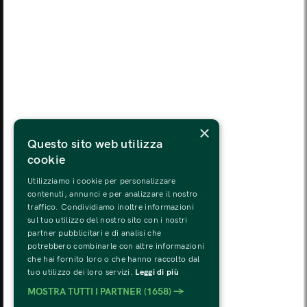
LUN
MAR
MER
GIO
VEN
SAB
DOM
03
04
05
06
07
08
09
LUN
MAR
MER
GIO
VEN
SAB
DOM
10
11
12
13
14
15
16
LUN
MAR
MER
GIO
VEN
SAB
DOM
×
17
18
19
20
21
22
23
Questo sito web utilizza
cookie
LUN
MAR
MER
GIO
VEN
SAB
DOM
24
25
26
27
28
29
30
Utilizziamo i cookie per personalizzare
contenuti, annunci e per analizzare il nostro
traffico. Condividiamo inoltre informazioni
LUN
MAR
MER
GIO
VEN
SAB
DOM
sul tuo utilizzo del nostro sito con i nostri
31
01
02
03
04
05
06
partner pubblicitari e di analisi che
potrebbero combinarle con altre informazioni
che hai fornito loro o che hanno raccolto dal
tuo utilizzo dei loro servizi.
Leggi di più
MOSTRA TUTTI I PARTNER
(1658) →