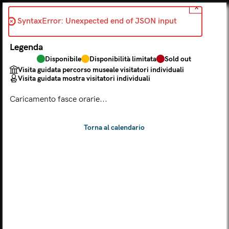
X
Indietro
SyntaxError: Unexpected end of JSON input 
2026-08-07
Legenda
Scegli dal calendario
Disponibile
Disponibilità limitata
Sold out
Il biglietto consente l'accesso a Palazzo Te, al Museo MACA e
Visita guidata percorso museale visitatori individuali
al Tempio Leon Battista Alberti
Visita guidata mostra visitatori individuali
(
.
https://maca.museimantova.it/)
2026
Caricamento fasce orarie...
AGOSTO
Legenda
Disponibile
Disponibilità limitata
Sold out
Visita guidata percorso museale visitatori individuali
Visita guidata mostra visitatori individuali
L
M
M
G
V
S
D
LUN
MAR
MER
GIO
VEN
SAB
DOM
01
02
27
28
29
30
31