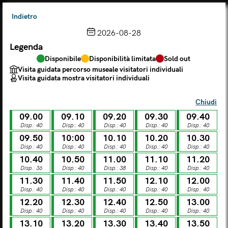
Indietro
2026-08-28
Legenda
Scegli dal calendario
Disponibile
Disponibilità limitata
Sold out
Il biglietto consente l'accesso a Palazzo Te, al Museo MACA e
Visita guidata percorso museale visitatori individuali
al Tempio Leon Battista Alberti
Visita guidata mostra visitatori individuali
(
.
https://maca.museimantova.it/)
2026
Chiudi
AGOSTO
09.00
09.10
09.20
09.30
09.40
Legenda
Disp.: 40
Disp.: 40
Disp.: 40
Disp.: 40
Disp.: 40
09.50
10:00
10.10
10.20
10.30
Disponibile
Disponibilità limitata
Sold out
Disp.: 40
Disp.: 40
Disp.: 40
Disp.: 40
Disp.: 40
Visita guidata percorso museale visitatori individuali
COOKIE 
Visita guidata mostra visitatori individuali
10.40
10.50
11.00
11.10
11.20
Disp.: 36
Disp.: 40
Disp.: 38
Disp.: 40
Disp.: 40
L
M
M
G
V
S
D
11.30
11.40
11.50
12.10
12.00
Disp.: 40
Disp.: 40
Disp.: 40
Disp.: 40
Disp.: 40
12.20
12.30
12.40
12.50
13.00
LUN
MAR
MER
GIO
VEN
SAB
DOM
Disp.: 40
Disp.: 40
Disp.: 40
Disp.: 40
Disp.: 40
01
02
27
28
29
30
31
13.10
13.20
13.30
13.40
13.50