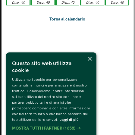
Disp.: 40
Disp.: 40
Disp.: 40
Disp.: 40
Disp.: 40
LUN
MAR
MER
GIO
VEN
SAB
DOM
03
04
05
06
07
08
09
LUN
MAR
MER
GIO
VEN
SAB
DOM
10
11
12
13
14
15
16
LUN
MAR
MER
GIO
VEN
SAB
DOM
×
17
18
19
20
21
22
23
Questo sito web utilizza
cookie
LUN
MAR
MER
GIO
VEN
SAB
DOM
24
25
26
27
28
29
30
Utilizziamo i cookie per personalizzare
contenuti, annunci e per analizzare il nostro
traffico. Condividiamo inoltre informazioni
LUN
MAR
MER
GIO
VEN
SAB
DOM
sul tuo utilizzo del nostro sito con i nostri
31
01
02
03
04
05
06
partner pubblicitari e di analisi che
potrebbero combinarle con altre informazioni
che hai fornito loro o che hanno raccolto dal
tuo utilizzo dei loro servizi.
Leggi di più
MOSTRA TUTTI I PARTNER
(1658) →