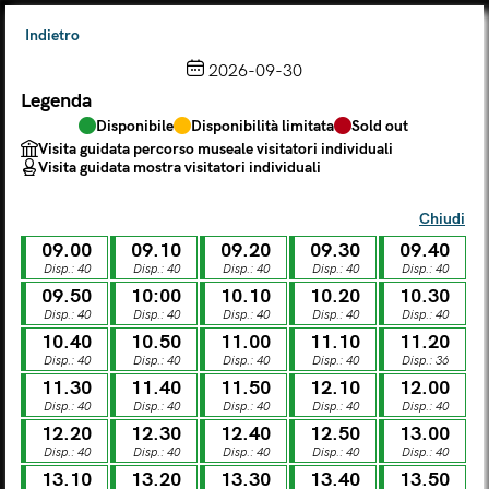
Indietro
2026-09-30
Legenda
Scegli dal calendario
Disponibile
Disponibilità limitata
Sold out
Il biglietto consente l'accesso a Palazzo Te, al Museo MACA e
Visita guidata percorso museale visitatori individuali
al Tempio Leon Battista Alberti
Visita guidata mostra visitatori individuali
(
.
https://maca.museimantova.it/)
2026
Chiudi
AGOSTO
09.00
09.10
09.20
09.30
09.40
Legenda
Disp.: 40
Disp.: 40
Disp.: 40
Disp.: 40
Disp.: 40
09.50
10:00
10.10
10.20
10.30
Disponibile
Disponibilità limitata
Sold out
Disp.: 40
Disp.: 40
Disp.: 40
Disp.: 40
Disp.: 40
Visita guidata percorso museale visitatori individuali
Visita guidata mostra visitatori individuali
10.40
10.50
11.00
11.10
11.20
Disp.: 40
Disp.: 40
Disp.: 40
Disp.: 40
Disp.: 36
L
M
M
G
V
S
D
11.30
11.40
11.50
12.10
12.00
Disp.: 40
Disp.: 40
Disp.: 40
Disp.: 40
Disp.: 40
12.20
12.30
12.40
12.50
13.00
LUN
MAR
MER
GIO
VEN
SAB
DOM
Disp.: 40
Disp.: 40
Disp.: 40
Disp.: 40
Disp.: 40
01
02
27
28
29
30
31
13.10
13.20
13.30
13.40
13.50