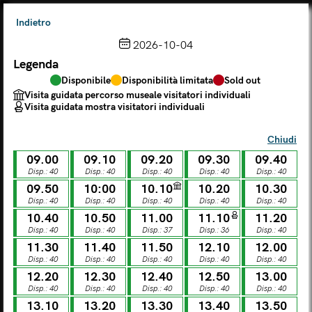
Indietro
2026-10-04
Legenda
Scegli dal calendario
Disponibile
Disponibilità limitata
Sold out
Il biglietto consente l'accesso a Palazzo Te, al Museo MACA e
Visita guidata percorso museale visitatori individuali
al Tempio Leon Battista Alberti
Visita guidata mostra visitatori individuali
(
.
https://maca.museimantova.it/)
2026
Chiudi
AGOSTO
09.00
09.10
09.20
09.30
09.40
Legenda
Disp.: 40
Disp.: 40
Disp.: 40
Disp.: 40
Disp.: 40
09.50
10:00
10.10
10.20
10.30
Disponibile
Disponibilità limitata
Sold out
Disp.: 40
Disp.: 40
Disp.: 40
Disp.: 40
Disp.: 40
Visita guidata percorso museale visitatori individuali
Visita guidata mostra visitatori individuali
10.40
10.50
11.00
11.10
11.20
Disp.: 40
Disp.: 40
Disp.: 37
Disp.: 36
Disp.: 40
L
M
M
G
V
S
D
11.30
11.40
11.50
12.10
12.00
Disp.: 40
Disp.: 40
Disp.: 40
Disp.: 40
Disp.: 40
12.20
12.30
12.40
12.50
13.00
LUN
MAR
MER
GIO
VEN
SAB
DOM
Disp.: 40
Disp.: 40
Disp.: 40
Disp.: 40
Disp.: 40
01
02
27
28
29
30
31
13.10
13.20
13.30
13.40
13.50