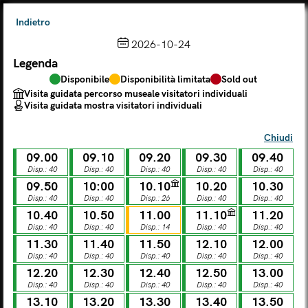
Indietro
2026-10-24
Legenda
Scegli dal calendario
Disponibile
Disponibilità limitata
Sold out
Il biglietto consente l'accesso a Palazzo Te, al Museo MACA e
Visita guidata percorso museale visitatori individuali
al Tempio Leon Battista Alberti
Visita guidata mostra visitatori individuali
(
.
https://maca.museimantova.it/)
2026
Chiudi
AGOSTO
09.00
09.10
09.20
09.30
09.40
Legenda
Disp.: 40
Disp.: 40
Disp.: 40
Disp.: 40
Disp.: 40
09.50
10:00
10.10
10.20
10.30
Disponibile
Disponibilità limitata
Sold out
Disp.: 40
Disp.: 40
Disp.: 26
Disp.: 40
Disp.: 40
Visita guidata percorso museale visitatori individuali
Visita guidata mostra visitatori individuali
10.40
10.50
11.00
11.10
11.20
Disp.: 40
Disp.: 40
Disp.: 14
Disp.: 40
Disp.: 40
L
M
M
G
V
S
D
11.30
11.40
11.50
12.10
12.00
Disp.: 40
Disp.: 40
Disp.: 40
Disp.: 40
Disp.: 40
12.20
12.30
12.40
12.50
13.00
LUN
MAR
MER
GIO
VEN
SAB
DOM
Disp.: 40
Disp.: 40
Disp.: 40
Disp.: 40
Disp.: 40
01
02
27
28
29
30
31
13.10
13.20
13.30
13.40
13.50