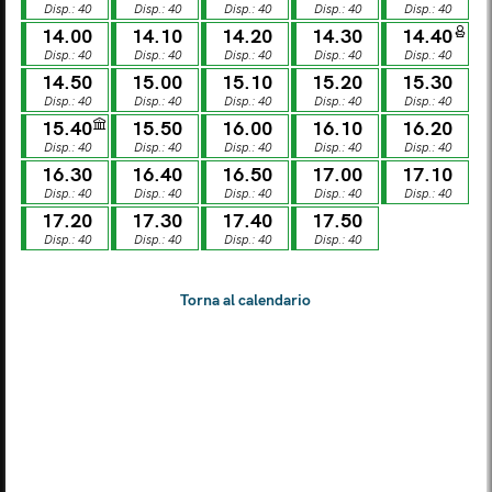
Disp.: 40
Disp.: 40
Disp.: 40
Disp.: 40
Disp.: 40
LUN
MAR
MER
GIO
VEN
SAB
DOM
14.00
14.10
14.20
14.30
14.40
03
04
05
06
07
08
09
Disp.: 40
Disp.: 40
Disp.: 40
Disp.: 40
Disp.: 40
14.50
15.00
15.10
15.20
15.30
Disp.: 40
Disp.: 40
Disp.: 40
Disp.: 40
Disp.: 40
LUN
MAR
MER
GIO
VEN
SAB
DOM
10
11
12
13
14
15
16
15.40
15.50
16.00
16.10
16.20
Disp.: 40
Disp.: 40
Disp.: 40
Disp.: 40
Disp.: 40
16.30
16.40
16.50
17.00
17.10
LUN
MAR
MER
GIO
VEN
SAB
DOM
Disp.: 40
Disp.: 40
Disp.: 40
Disp.: 40
Disp.: 40
17
18
19
20
21
22
23
17.20
17.30
17.40
17.50
Disp.: 40
Disp.: 40
Disp.: 40
Disp.: 40
LUN
MAR
MER
GIO
VEN
SAB
DOM
24
25
26
27
28
29
30
LUN
MAR
MER
GIO
VEN
SAB
DOM
31
01
02
03
04
05
06