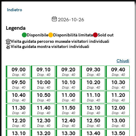
Indietro
2026-10-26
Legenda
Scegli dal calendario
Disponibile
Disponibilità limitata
Sold out
Il biglietto consente l'accesso a Palazzo Te, al Museo MACA e
Visita guidata percorso museale visitatori individuali
al Tempio Leon Battista Alberti
Visita guidata mostra visitatori individuali
(
.
https://maca.museimantova.it/)
2026
Chiudi
AGOSTO
09.00
09.10
09.20
09.30
09.40
Legenda
Disp.: 40
Disp.: 40
Disp.: 40
Disp.: 40
Disp.: 40
09.50
10:00
10.10
10.20
10.30
Disponibile
Disponibilità limitata
Sold out
Disp.: 40
Disp.: 40
Disp.: 40
Disp.: 40
Disp.: 40
Visita guidata percorso museale visitatori individuali
Visita guidata mostra visitatori individuali
10.40
10.50
11.00
11.10
11.20
Disp.: 40
Disp.: 40
Disp.: 40
Disp.: 40
Disp.: 40
L
M
M
G
V
S
D
11.30
11.40
11.50
12.10
12.00
Disp.: 40
Disp.: 40
Disp.: 40
Disp.: 40
Disp.: 40
12.20
12.30
12.40
12.50
13.00
LUN
MAR
MER
GIO
VEN
SAB
DOM
Disp.: 40
Disp.: 40
Disp.: 40
Disp.: 40
Disp.: 40
01
02
27
28
29
30
31
13.10
13.20
13.30
13.40
13.50