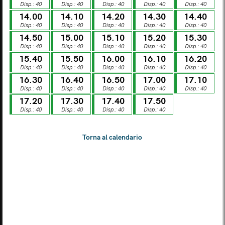
Disp.: 40
Disp.: 40
Disp.: 40
Disp.: 40
Disp.: 40
LUN
MAR
MER
GIO
VEN
SAB
DOM
14.00
14.10
14.20
14.30
14.40
03
04
05
06
07
08
09
Disp.: 40
Disp.: 40
Disp.: 40
Disp.: 40
Disp.: 40
14.50
15.00
15.10
15.20
15.30
Disp.: 40
Disp.: 40
Disp.: 40
Disp.: 40
Disp.: 40
LUN
MAR
MER
GIO
VEN
SAB
DOM
10
11
12
13
14
15
16
15.40
15.50
16.00
16.10
16.20
Disp.: 40
Disp.: 40
Disp.: 40
Disp.: 40
Disp.: 40
16.30
16.40
16.50
17.00
17.10
LUN
MAR
MER
GIO
VEN
SAB
DOM
Disp.: 40
Disp.: 40
Disp.: 40
Disp.: 40
Disp.: 40
17
18
19
20
21
22
23
17.20
17.30
17.40
17.50
Disp.: 40
Disp.: 40
Disp.: 40
Disp.: 40
LUN
MAR
MER
GIO
VEN
SAB
DOM
24
25
26
27
28
29
30
LUN
MAR
MER
GIO
VEN
SAB
DOM
31
01
02
03
04
05
06