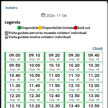
Indietro
2026-11-06
Legenda
Scegli dal calendario
Disponibile
Disponibilità limitata
Sold out
Il biglietto consente l'accesso a Palazzo Te, al Museo MACA e
Visita guidata percorso museale visitatori individuali
al Tempio Leon Battista Alberti
Visita guidata mostra visitatori individuali
(
.
https://maca.museimantova.it/)
2026
Chiudi
AGOSTO
09.00
09.10
09.20
09.30
09.40
Legenda
Disp.: 40
Disp.: 40
Disp.: 40
Disp.: 40
Disp.: 40
09.50
10:00
10.10
10.20
10.30
Disponibile
Disponibilità limitata
Sold out
Disp.: 40
Disp.: 40
Disp.: 40
Disp.: 40
Disp.: 40
Visita guidata percorso museale visitatori individuali
Visita guidata mostra visitatori individuali
10.40
10.50
11.00
11.10
11.20
Disp.: 40
Disp.: 40
Disp.: 40
Disp.: 40
Disp.: 40
L
M
M
G
V
S
D
11.30
11.40
11.50
12.10
12.00
Disp.: 40
Disp.: 40
Disp.: 40
Disp.: 40
Disp.: 40
12.20
12.30
12.40
12.50
13.00
LUN
MAR
MER
GIO
VEN
SAB
DOM
Disp.: 40
Disp.: 40
Disp.: 40
Disp.: 40
Disp.: 40
01
02
27
28
29
30
31
13.10
13.20
13.30
13.40
13.50