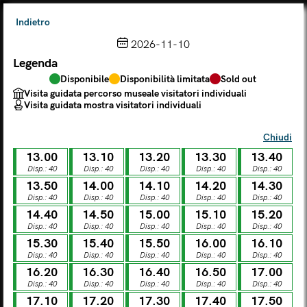
Indietro
2026-11-10
Legenda
Scegli dal calendario
Disponibile
Disponibilità limitata
Sold out
Il biglietto consente l'accesso a Palazzo Te, al Museo MACA e
Visita guidata percorso museale visitatori individuali
al Tempio Leon Battista Alberti
Visita guidata mostra visitatori individuali
(
.
https://maca.museimantova.it/)
2026
Chiudi
AGOSTO
13.00
13.10
13.20
13.30
13.40
Legenda
Disp.: 40
Disp.: 40
Disp.: 40
Disp.: 40
Disp.: 40
13.50
14.00
14.10
14.20
14.30
Disponibile
Disponibilità limitata
Sold out
Disp.: 40
Disp.: 40
Disp.: 40
Disp.: 40
Disp.: 40
Visita guidata percorso museale visitatori individuali
Visita guidata mostra visitatori individuali
14.40
14.50
15.00
15.10
15.20
Disp.: 40
Disp.: 40
Disp.: 40
Disp.: 40
Disp.: 40
L
M
M
G
V
S
D
15.30
15.40
15.50
16.00
16.10
Disp.: 40
Disp.: 40
Disp.: 40
Disp.: 40
Disp.: 40
16.20
16.30
16.40
16.50
17.00
LUN
MAR
MER
GIO
VEN
SAB
DOM
Disp.: 40
Disp.: 40
Disp.: 40
Disp.: 40
Disp.: 40
01
02
27
28
29
30
31
17.10
17.20
17.30
17.40
17.50