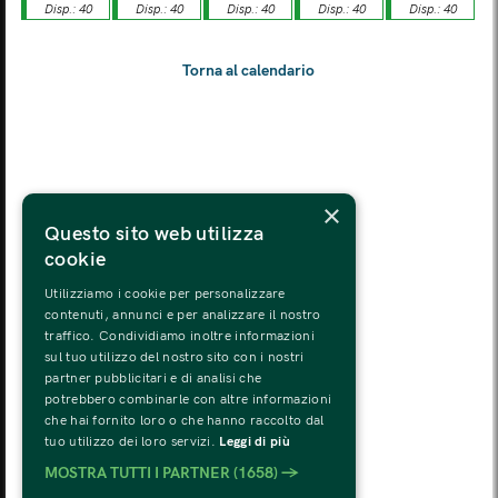
Disp.: 40
Disp.: 40
Disp.: 40
Disp.: 40
Disp.: 40
LUN
MAR
MER
GIO
VEN
SAB
DOM
03
04
05
06
07
08
09
LUN
MAR
MER
GIO
VEN
SAB
DOM
10
11
12
13
14
15
16
LUN
MAR
MER
GIO
VEN
SAB
DOM
×
17
18
19
20
21
22
23
Questo sito web utilizza
cookie
LUN
MAR
MER
GIO
VEN
SAB
DOM
24
25
26
27
28
29
30
Utilizziamo i cookie per personalizzare
contenuti, annunci e per analizzare il nostro
traffico. Condividiamo inoltre informazioni
LUN
MAR
MER
GIO
VEN
SAB
DOM
sul tuo utilizzo del nostro sito con i nostri
31
01
02
03
04
05
06
partner pubblicitari e di analisi che
potrebbero combinarle con altre informazioni
che hai fornito loro o che hanno raccolto dal
tuo utilizzo dei loro servizi.
Leggi di più
MOSTRA TUTTI I PARTNER
(1658) →