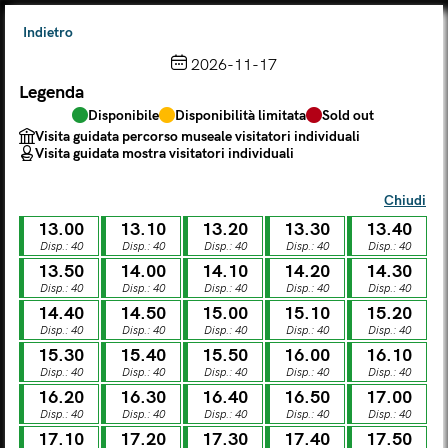
Indietro
2026-11-17
Legenda
Scegli dal calendario
Disponibile
Disponibilità limitata
Sold out
Il biglietto consente l'accesso a Palazzo Te, al Museo MACA e
Visita guidata percorso museale visitatori individuali
al Tempio Leon Battista Alberti
Visita guidata mostra visitatori individuali
(
.
https://maca.museimantova.it/)
2026
Chiudi
AGOSTO
13.00
13.10
13.20
13.30
13.40
Legenda
Disp.: 40
Disp.: 40
Disp.: 40
Disp.: 40
Disp.: 40
13.50
14.00
14.10
14.20
14.30
Disponibile
Disponibilità limitata
Sold out
Disp.: 40
Disp.: 40
Disp.: 40
Disp.: 40
Disp.: 40
Visita guidata percorso museale visitatori individuali
Visita guidata mostra visitatori individuali
14.40
14.50
15.00
15.10
15.20
Disp.: 40
Disp.: 40
Disp.: 40
Disp.: 40
Disp.: 40
L
M
M
G
V
S
D
15.30
15.40
15.50
16.00
16.10
Disp.: 40
Disp.: 40
Disp.: 40
Disp.: 40
Disp.: 40
16.20
16.30
16.40
16.50
17.00
LUN
MAR
MER
GIO
VEN
SAB
DOM
Disp.: 40
Disp.: 40
Disp.: 40
Disp.: 40
Disp.: 40
01
02
27
28
29
30
31
17.10
17.20
17.30
17.40
17.50