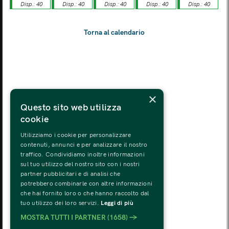
Disp.: 40
Disp.: 40
Disp.: 40
Disp.: 40
Disp.: 40
LUN
MAR
MER
GIO
VEN
SAB
DOM
03
04
05
06
07
08
09
LUN
MAR
MER
GIO
VEN
SAB
DOM
10
11
12
13
14
15
16
LUN
MAR
MER
GIO
VEN
SAB
DOM
×
17
18
19
20
21
22
23
Questo sito web utilizza
cookie
LUN
MAR
MER
GIO
VEN
SAB
DOM
24
25
26
27
28
29
30
Utilizziamo i cookie per personalizzare
contenuti, annunci e per analizzare il nostro
traffico. Condividiamo inoltre informazioni
LUN
MAR
MER
GIO
VEN
SAB
DOM
sul tuo utilizzo del nostro sito con i nostri
31
01
02
03
04
05
06
partner pubblicitari e di analisi che
potrebbero combinarle con altre informazioni
che hai fornito loro o che hanno raccolto dal
tuo utilizzo dei loro servizi.
Leggi di più
MOSTRA TUTTI I PARTNER
(1658) →