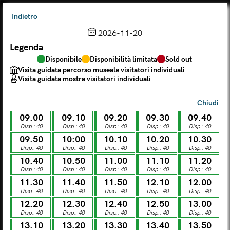
Indietro
2026-11-20
Legenda
Scegli dal calendario
Disponibile
Disponibilità limitata
Sold out
Il biglietto consente l'accesso a Palazzo Te, al Museo MACA e
Visita guidata percorso museale visitatori individuali
al Tempio Leon Battista Alberti
Visita guidata mostra visitatori individuali
(
.
https://maca.museimantova.it/)
2026
Chiudi
AGOSTO
09.00
09.10
09.20
09.30
09.40
Legenda
Disp.: 40
Disp.: 40
Disp.: 40
Disp.: 40
Disp.: 40
09.50
10:00
10.10
10.20
10.30
Disponibile
Disponibilità limitata
Sold out
Disp.: 40
Disp.: 40
Disp.: 40
Disp.: 40
Disp.: 40
Visita guidata percorso museale visitatori individuali
Visita guidata mostra visitatori individuali
10.40
10.50
11.00
11.10
11.20
Disp.: 40
Disp.: 40
Disp.: 40
Disp.: 40
Disp.: 40
L
M
M
G
V
S
D
11.30
11.40
11.50
12.10
12.00
Disp.: 40
Disp.: 40
Disp.: 40
Disp.: 40
Disp.: 40
12.20
12.30
12.40
12.50
13.00
LUN
MAR
MER
GIO
VEN
SAB
DOM
Disp.: 40
Disp.: 40
Disp.: 40
Disp.: 40
Disp.: 40
01
02
27
28
29
30
31
13.10
13.20
13.30
13.40
13.50