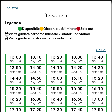
Indietro
2026-12-01
Legenda
Scegli dal calendario
Disponibile
Disponibilità limitata
Sold out
Il biglietto consente l'accesso a Palazzo Te, al Museo MACA e
Visita guidata percorso museale visitatori individuali
al Tempio Leon Battista Alberti
Visita guidata mostra visitatori individuali
(
.
https://maca.museimantova.it/)
2026
Chiudi
AGOSTO
13.00
13.10
13.20
13.30
13.40
Legenda
Disp.: 40
Disp.: 40
Disp.: 40
Disp.: 40
Disp.: 40
13.50
14.00
14.10
14.20
14.30
Disponibile
Disponibilità limitata
Sold out
Disp.: 40
Disp.: 40
Disp.: 40
Disp.: 40
Disp.: 40
Visita guidata percorso museale visitatori individuali
Visita guidata mostra visitatori individuali
14.40
14.50
15.00
15.10
15.20
Disp.: 40
Disp.: 40
Disp.: 40
Disp.: 40
Disp.: 40
L
M
M
G
V
S
D
15.30
15.40
15.50
16.00
16.10
Disp.: 40
Disp.: 40
Disp.: 40
Disp.: 40
Disp.: 40
16.20
16.30
16.40
16.50
17.00
LUN
MAR
MER
GIO
VEN
SAB
DOM
Disp.: 40
Disp.: 40
Disp.: 40
Disp.: 40
Disp.: 40
01
02
27
28
29
30
31
17.10
17.20
17.30
17.40
17.50