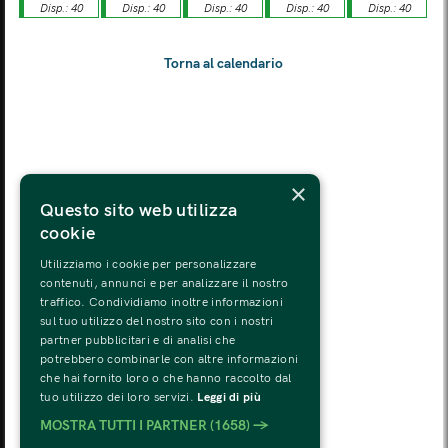
Disp.: 40
Disp.: 40
Disp.: 40
Disp.: 40
Disp.: 40
LUN
MAR
MER
GIO
VEN
SAB
DOM
03
04
05
06
07
08
09
LUN
MAR
MER
GIO
VEN
SAB
DOM
10
11
12
13
14
15
16
LUN
MAR
MER
GIO
VEN
SAB
DOM
×
17
18
19
20
21
22
23
Questo sito web utilizza
cookie
LUN
MAR
MER
GIO
VEN
SAB
DOM
24
25
26
27
28
29
30
Utilizziamo i cookie per personalizzare
contenuti, annunci e per analizzare il nostro
traffico. Condividiamo inoltre informazioni
LUN
MAR
MER
GIO
VEN
SAB
DOM
sul tuo utilizzo del nostro sito con i nostri
31
01
02
03
04
05
06
partner pubblicitari e di analisi che
potrebbero combinarle con altre informazioni
che hai fornito loro o che hanno raccolto dal
tuo utilizzo dei loro servizi.
Leggi di più
MOSTRA TUTTI I PARTNER
(1658) →