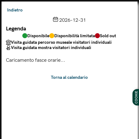
Indietro
2026-12-31
Legenda
Scegli dal calendario
Disponibile
Disponibilità limitata
Sold out
Il biglietto consente l'accesso a Palazzo Te, al Museo MACA e
Visita guidata percorso museale visitatori individuali
al Tempio Leon Battista Alberti
Visita guidata mostra visitatori individuali
(
.
https://maca.museimantova.it/)
2026
Caricamento fasce orarie...
AGOSTO
Legenda
Disponibile
Disponibilità limitata
Sold out
Visita guidata percorso museale visitatori individuali
COOKIE
Visita guidata mostra visitatori individuali
L
M
M
G
V
S
D
LUN
MAR
MER
GIO
VEN
SAB
DOM
01
02
27
28
29
30
31