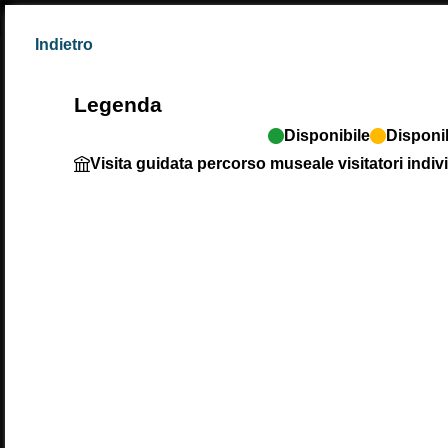
Indietro
Legenda
Disponibile
Disponib
Il biglietto consent
Visita guidata percorso museale visitatori indiv
Legenda
Disponibile
Dis
Visita guidata pe
L
LUNEDÌ
MA