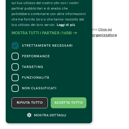
sul tuo utilizzo del nostro sito con i nostri
C.F. e P.IVA 01594270207
partner pubblicitari e di analisi che
Codice SDI: USAL8PV
potrebbero combinarle con altre informazioni
Viale Te n.19 – 46100 Mantova 
che hai fornito loro o che hanno raccolto dal
CONTATTI
tuo utilizzo dei loro servizi.
Leggi di più
Per informazioni e supporto all'acquisto della biglietteria
Clicca qui
MOSTRA TUTTI I PARTNER
(1658) →
organizzatore
Per informazioni sul programma e l'evento, rivolgersi all'
.
Dichiarazione di accessibilità
STRETTAMENTE NECESSARI
PERFORMANCE
TARGETING
FUNZIONALITÀ
NON CLASSIFICATI
RIFIUTA TUTTO
ACCETTA TUTTO
MOSTRA DETTAGLI