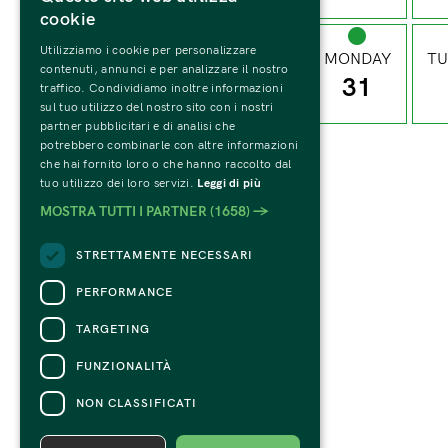
cookie
Utilizziamo i cookie per personalizzare
MONDAY
TU
contenuti, annunci e per analizzare il nostro
31
traffico. Condividiamo inoltre informazioni
sul tuo utilizzo del nostro sito con i nostri
partner pubblicitari e di analisi che
potrebbero combinarle con altre informazioni
che hai fornito loro o che hanno raccolto dal
tuo utilizzo dei loro servizi.
Leggi di più
MOSTRA TUTTI I PARTNER
(1658) →
STRETTAMENTE NECESSARI
PERFORMANCE
TARGETING
FUNZIONALITÀ
NON CLASSIFICATI