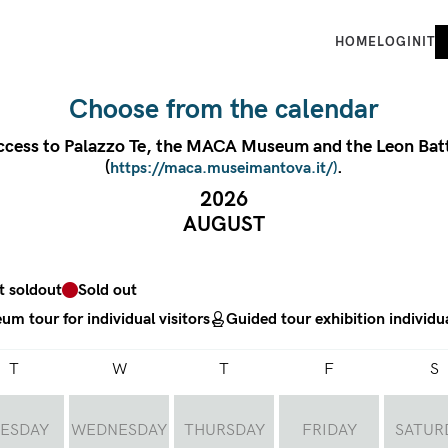
HOME
LOGIN
IT
Choose from the calendar
access to Palazzo Te, the MACA Museum and the Leon Batt
(
.
https://maca.museimantova.it/)
2026
AUGUST
t soldout
Sold out
m tour for individual visitors
Guided tour exhibition individua
T
W
T
F
S
ESDAY
WEDNESDAY
THURSDAY
FRIDAY
SATUR