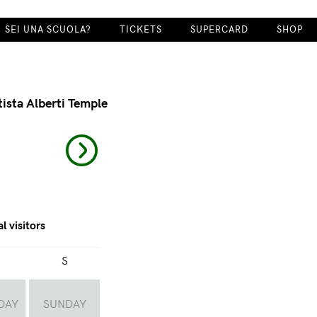
SEI UNA SCUOLA?
TICKETS
SUPERCARD
SHOP
ista Alberti Temple
l visitors
S
DAY
SUNDAY