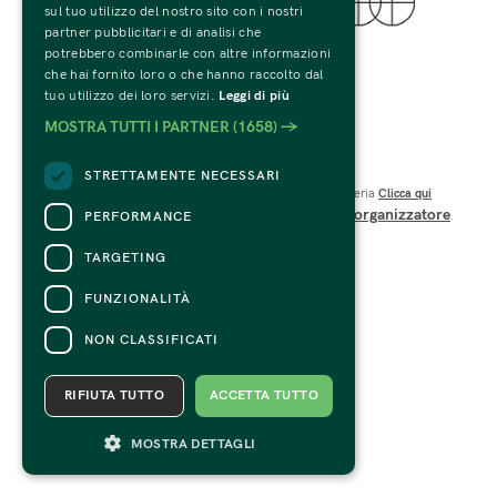
sul tuo utilizzo del nostro sito con i nostri
partner pubblicitari e di analisi che
© 2022 Fondazione Palazzo Te
potrebbero combinarle con altre informazioni
Tutti i Diritti Riservati
che hai fornito loro o che hanno raccolto dal
C.F. e P.IVA 01594270207
tuo utilizzo dei loro servizi.
Leggi di più
Codice SDI: USAL8PV
MOSTRA TUTTI I PARTNER
(1658) →
Viale Te n.19 – 46100 Mantova 
CONTATTI
STRETTAMENTE NECESSARI
Per informazioni e supporto all'acquisto della biglietteria
Clicca qui
organizzatore
PERFORMANCE
Per informazioni sul programma e l'evento, rivolgersi all'
.
Dichiarazione di accessibilità
TARGETING
FUNZIONALITÀ
NON CLASSIFICATI
RIFIUTA TUTTO
ACCETTA TUTTO
MOSTRA DETTAGLI