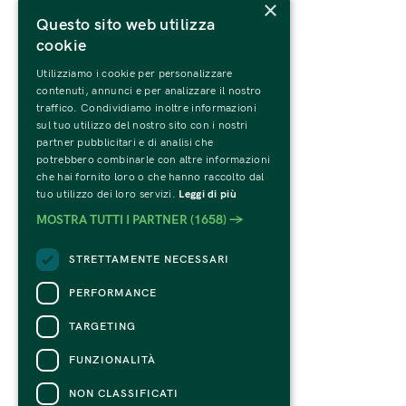
×
Questo sito web utilizza
cookie
Utilizziamo i cookie per personalizzare
contenuti, annunci e per analizzare il nostro
traffico. Condividiamo inoltre informazioni
sul tuo utilizzo del nostro sito con i nostri
partner pubblicitari e di analisi che
potrebbero combinarle con altre informazioni
che hai fornito loro o che hanno raccolto dal
tuo utilizzo dei loro servizi.
Leggi di più
MOSTRA TUTTI I PARTNER
(1658) →
STRETTAMENTE NECESSARI
PERFORMANCE
TARGETING
FUNZIONALITÀ
NON CLASSIFICATI