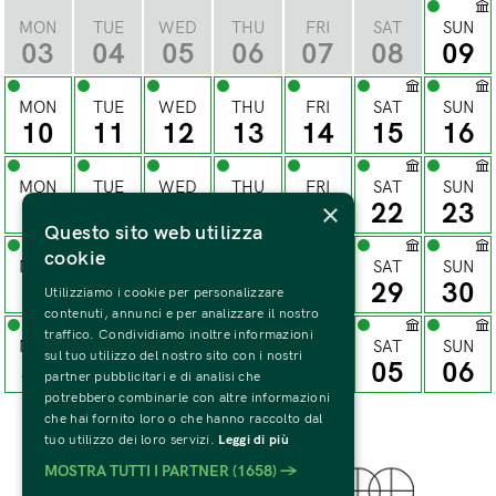
MON
TUE
WED
THU
FRI
SAT
SUN
03
04
05
06
07
08
09
MON
TUE
WED
THU
FRI
SAT
SUN
10
11
12
13
14
15
16
MON
TUE
WED
THU
FRI
SAT
SUN
×
17
18
19
20
21
22
23
Questo sito web utilizza
cookie
MON
TUE
WED
THU
FRI
SAT
SUN
24
25
26
27
28
29
30
Utilizziamo i cookie per personalizzare
contenuti, annunci e per analizzare il nostro
traffico. Condividiamo inoltre informazioni
MON
TUE
WED
THU
FRI
SAT
SUN
sul tuo utilizzo del nostro sito con i nostri
31
01
02
03
04
05
06
partner pubblicitari e di analisi che
potrebbero combinarle con altre informazioni
che hai fornito loro o che hanno raccolto dal
tuo utilizzo dei loro servizi.
Leggi di più
MOSTRA TUTTI I PARTNER
(1658) →