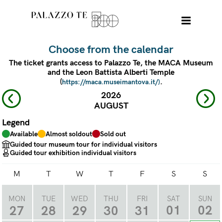
Choose from the calendar
The ticket grants access to Palazzo Te, the MACA Museum
and the Leon Battista Alberti Temple
(
.
https://maca.museimantova.it/)
2026
AUGUST
Legend
Available
Almost soldout
Sold out
Guided tour museum tour for individual visitors
Guided tour exhibition individual visitors
M
T
W
T
F
S
S
MON
TUE
WED
THU
FRI
SAT
SUN
01
02
27
28
29
30
31