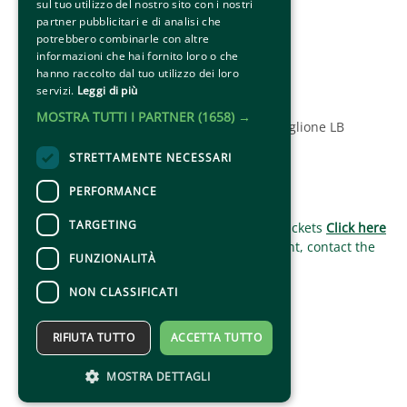
sul tuo utilizzo del nostro sito con i nostri
Social
partner pubblicitari e di analisi che
potrebbero combinarle con altre
informazioni che hai fornito loro o che
hanno raccolto dal tuo utilizzo dei loro
servizi.
Leggi di più
MOSTRA TUTTI I PARTNER
(1658) →
© 2025 Associazione Amici del Palio di Ronciglione LB
STRETTAMENTE NECESSARI
PERFORMANCE
CONTACTS
TARGETING
For information and support in purchasing tickets
Click here
For information on the program and the event, contact the
FUNZIONALITÀ
organizer
.
Accessibility statement
NON CLASSIFICATI
RIFIUTA TUTTO
ACCETTA TUTTO
MOSTRA DETTAGLI