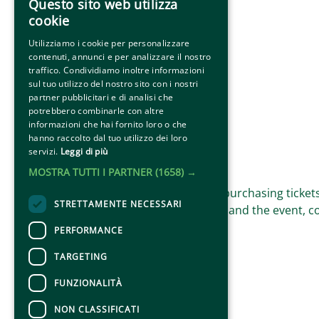
Questo sito web utilizza
cookie
Utilizziamo i cookie per personalizzare
contenuti, annunci e per analizzare il nostro
traffico. Condividiamo inoltre informazioni
sul tuo utilizzo del nostro sito con i nostri
partner pubblicitari e di analisi che
potrebbero combinarle con altre
informazioni che hai fornito loro o che
hanno raccolto dal tuo utilizzo dei loro
servizi.
Leggi di più
CONTACTS
MOSTRA TUTTI I PARTNER
(1658) →
For information and support in purchasing ticket
STRETTAMENTE NECESSARI
For information on the program and the event, c
Accessibility statement
PERFORMANCE
TARGETING
FUNZIONALITÀ
NON CLASSIFICATI