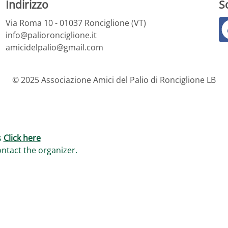
Indirizzo 
S
Via Roma 10 - 01037 Ronciglione (VT)
info@palioronciglione.it
amicidelpalio@gmail.com 
© 2025 Associazione Amici del Palio di Ronciglione LB
s
Click here
ontact the
organizer
.