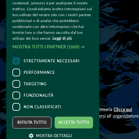
info@teampetrosyan.com
E-mail:
contenuti, annunci e per analizzare il nostro
traffico. Condividiamo inoltre informazioni sul
tuo utilizzo del nostro sito con i nostri partner
pubblicitari e di analisi che potrebbero
Chiamaci
combinarle con altre informazioni che hai
fornito loro o che hanno raccolto dal tuo
393 4605323
344 1330939
Tel:
- 
utilizzo dei loro servizi.
Leggi di più
MOSTRA TUTTI I PARTNER
(1660) →
Link rapidi
STRETTAMENTE NECESSARI
PERFORMANCE
News
Gallery
Contatti
- 
- 
TARGETING
FUNZIONALITÀ
CONTATTI
NON CLASSIFICATI
Per informazioni e supporto all'acquisto della biglietteria
Clicca qui
Per informazioni sul programma e l'evento, rivolgersi all'
organizzatore
Dichiarazione di accessibilità
RIFIUTA TUTTO
ACCETTA TUTTO
MOSTRA DETTAGLI