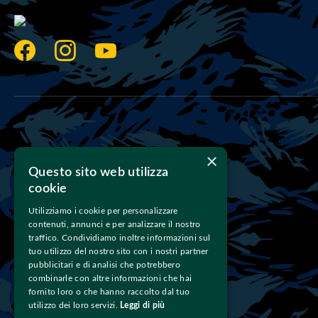
×
Questo sito web utilizza
Scrivici
cookie
Utilizziamo i cookie per personalizzare
info@teampetrosyan.com
E-mail:
contenuti, annunci e per analizzare il nostro
traffico. Condividiamo inoltre informazioni sul
tuo utilizzo del nostro sito con i nostri partner
pubblicitari e di analisi che potrebbero
Chiamaci
combinarle con altre informazioni che hai
fornito loro o che hanno raccolto dal tuo
393 4605323
344 1330939
Tel:
- 
utilizzo dei loro servizi.
Leggi di più