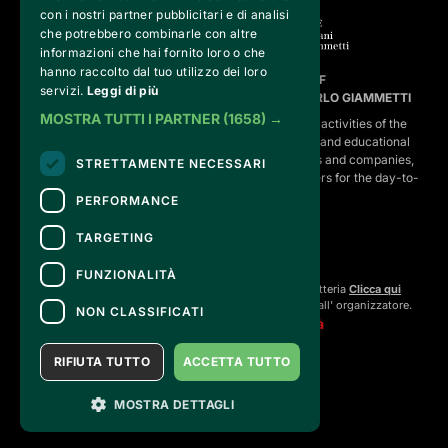
con i nostri partner pubblicitari e di analisi
che potrebbero combinarle con altre
informazioni che hai fornito loro o che
hanno raccolto dal tuo utilizzo dei loro
FVG SERVICES SRL ON BEHALF OF
servizi.
Leggi di più
FONDAZIONE VALENTINO GARAVANI E GIANCARLO GIAMMETTI
MOSTRA TUTTI I PARTNER
(1658) →
is the operational entity that implements the core activities of the 
Fondazione, developing strategies for the cultural and educational
program, establishing partnerships with institutions and companies,
STRETTAMENTE NECESSARI
and hiring the relevant staff, consultants and suppliers for the day-to-
day running of the activities.
PERFORMANCE
TARGETING
CONTATTI
FUNZIONALITÀ
Per informazioni e supporto all'acquisto della biglietteria
Clicca qui
Per informazioni sul programma e l'evento, rivolgersi all'
organizzatore
.
NON CLASSIFICATI
Dichiarazione di accessibilità
RIFIUTA TUTTO
ACCETTA TUTTO
MOSTRA DETTAGLI