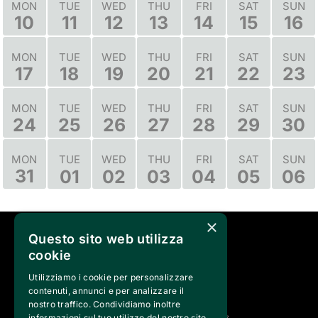
MON
TUE
WED
THU
FRI
SAT
SUN
10
11
12
13
14
15
16
MON
TUE
WED
THU
FRI
SAT
SUN
17
18
19
20
21
22
23
MON
TUE
WED
THU
FRI
SAT
SUN
24
25
26
27
28
29
30
TUE
WED
THU
FRI
SAT
SUN
MON
31
01
02
03
04
05
06
×
Questo sito web utilizza
SEGUICI SU
cookie
Utilizziamo i cookie per personalizzare
contenuti, annunci e per analizzare il
nostro traffico. Condividiamo inoltre
informazioni sul tuo utilizzo del nostro sito