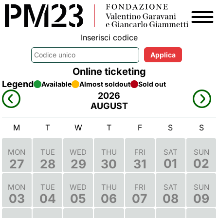
Inserisci codice
Online ticketing
Legend
Available
Almost soldout
Sold out
2026
AUGUST
M
T
W
T
F
S
S
MON
TUE
WED
THU
FRI
SAT
SUN
01
02
27
28
29
30
31
MON
TUE
WED
THU
FRI
SAT
SUN
03
04
05
06
07
08
09