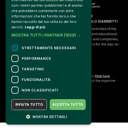
con i nostri partner pubblicitari e di analisi
che potrebbero combinarle con altre
FVG SERVICES SRL ON BEHALF OF
informazioni che hai fornito loro o che
FONDAZIONE VALENTINO GARAVANI E GIANCARLO GIAMMETTI
hanno raccolto dal tuo utilizzo dei loro
servizi.
Leggi di più
is the operational entity that implements the core activities of the 
Fondazione, developing strategies for the cultural and educational
MOSTRA TUTTI I PARTNER
(1658) →
program, establishing partnerships with institutions and companies,
and hiring the relevant staff, consultants and suppliers for the day-to-
STRETTAMENTE NECESSARI
day running of the activities.
PERFORMANCE
TARGETING
CONTACTS
For information and support in purchasing tickets
Click here
FUNZIONALITÀ
For information on the program and the event, contact the
organizer
.
Accessibility statement
NON CLASSIFICATI
RIFIUTA TUTTO
ACCETTA TUTTO
MOSTRA DETTAGLI