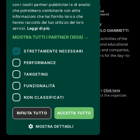
con i nostri partner pubblicitari e di analisi
che potrebbero combinarle con altre
informazioni che hai fornito loro o che
hanno raccolto dal tuo utilizzo dei loro
FVG SERVICES SRL ON BEHALF OF
servizi.
Leggi di più
FONDAZIONE VALENTINO GARAVANI E GIANCARLO GIAMMETTI
MOSTRA TUTTI I PARTNER
(1658) →
is the operational entity that implements the core activities of the 
Fondazione, developing strategies for the cultural and educational
program, establishing partnerships with institutions and companies,
STRETTAMENTE NECESSARI
and hiring the relevant staff, consultants and suppliers for the day-to-
day running of the activities.
PERFORMANCE
TARGETING
CONTACTS
FUNZIONALITÀ
For information and support in purchasing tickets
Click here
For information on the program and the event, contact the
organizer
.
NON CLASSIFICATI
Accessibility statement
RIFIUTA TUTTO
ACCETTA TUTTO
MOSTRA DETTAGLI