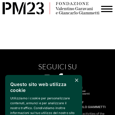
SEGUICI SU
×
Questo sito web utilizza
cookie
Utilizziamo i cookie per personalizzare
FVG SERVICES SRL ON BEHALF OF
contenuti, annunci e per analizzare il
FONDAZIONE VALENTINO GARAVANI E GIANCARLO GIAMMETTI
nostro traffico. Condividiamo inoltre
informazioni sul tuo utilizzo del nostro sito
is the operational entity that implements the core activities of the 