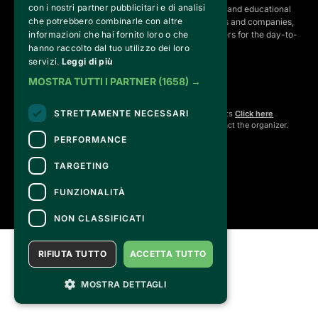
con i nostri partner pubblicitari e di analisi
Fondazione, developing strategies for the cultural and educational
che potrebbero combinarle con altre
program, establishing partnerships with institutions and companies,
and hiring the relevant staff, consultants and suppliers for the day-to-
informazioni che hai fornito loro o che
day running of the activities.
hanno raccolto dal tuo utilizzo dei loro
servizi.
Leggi di più
MOSTRA TUTTI I PARTNER
(1658) →
CONTACTS
STRETTAMENTE NECESSARI
For information and support in purchasing tickets
Click here
For information on the program and the event, contact the
organizer
.
Accessibility statement
PERFORMANCE
TARGETING
FUNZIONALITÀ
NON CLASSIFICATI
RIFIUTA TUTTO
ACCETTA TUTTO
MOSTRA DETTAGLI