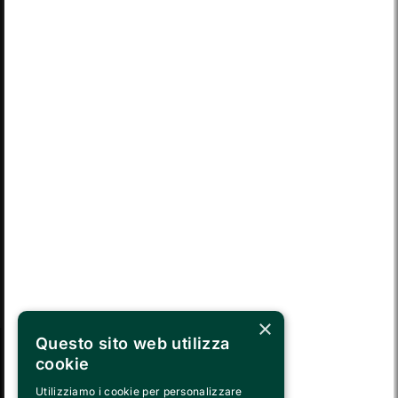
MON
TUE
WED
THU
FRI
SAT
SUN
03
04
05
06
07
08
09
MON
TUE
WED
THU
FRI
SAT
SUN
10
11
12
13
14
15
16
MON
TUE
WED
THU
FRI
SAT
SUN
17
18
19
20
21
22
23
MON
TUE
WED
THU
FRI
SAT
SUN
24
25
26
27
28
29
30
TUE
WED
THU
FRI
SAT
SUN
MON
31
01
02
03
04
05
06
×
Questo sito web utilizza
cookie
SEGUICI SU
Utilizziamo i cookie per personalizzare