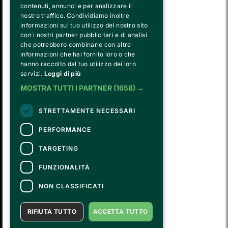
contenuti, annunci e per analizzare il
nostro traffico. Condividiamo inoltre
informazioni sul tuo utilizzo del nostro sito
con i nostri partner pubblicitari e di analisi
che potrebbero combinarle con altre
informazioni che hai fornito loro o che
hanno raccolto dal tuo utilizzo dei loro
FVG SERVICES SRL ON BEHALF OF
servizi.
Leggi di più
FONDAZIONE VALENTINO GARAVANI E GIANCARLO GIAMMETTI
is the operational entity that implements the core activities of the 
MOSTRA TUTTI I PARTNER
(1658) →
Fondazione, developing strategies for the cultural and educational
program, establishing partnerships with institutions and companies,
STRETTAMENTE NECESSARI
and hiring the relevant staff, consultants and suppliers for the day-to-
day running of the activities.
PERFORMANCE
TARGETING
CONTACTS
FUNZIONALITÀ
For information and support in purchasing tickets
Click here
For information on the program and the event, contact the
organizer
.
NON CLASSIFICATI
Accessibility statement
RIFIUTA TUTTO
ACCETTA TUTTO