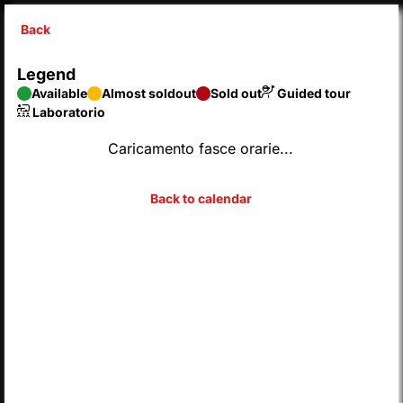
Back
X
Legend
SyntaxError: Unexpected end of JSON input 
Available
Almost soldout
Sold out
Guided tour
Inserisci codice
Laboratorio
Caricamento fasce orarie...
CHOOSE FROM THE CALENDAR
2026
AUGUST
Legend
Available
Almost soldout
Sold out
Guided tour
Laboratorio
M
T
W
T
F
S
S
MON
TUE
WED
THU
FRI
SAT
SUN
01
02
27
28
29
30
31