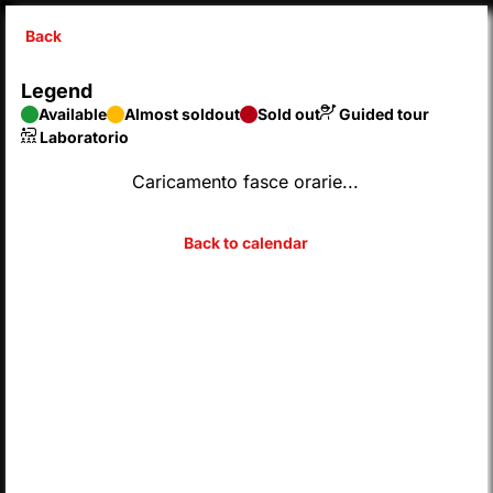
Back
X
Legend
SyntaxError: Unexpected end of JSON input 
Available
Almost soldout
Sold out
Guided tour
Inserisci codice
Laboratorio
Caricamento fasce orarie...
CHOOSE FROM THE CALENDAR
2026
AUGUST
Legend
Available
Almost soldout
Sold out
Guided tour
Laboratorio
M
T
W
T
F
S
S
MON
TUE
WED
THU
FRI
SAT
SUN
01
02
27
28
29
30
31