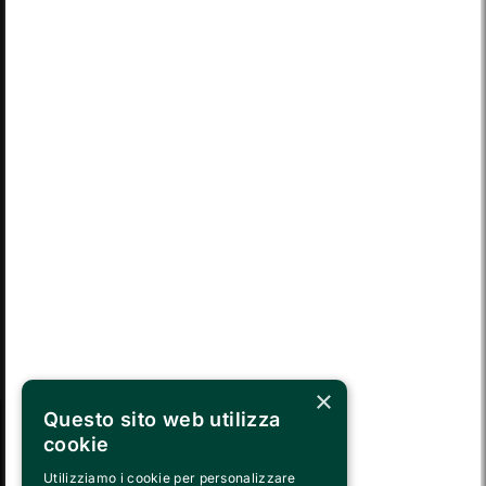
MON
TUE
WED
THU
FRI
SAT
SUN
03
04
05
06
07
08
09
MON
TUE
WED
THU
FRI
SAT
SUN
10
11
12
13
14
15
16
MON
TUE
WED
THU
FRI
SAT
SUN
17
18
19
20
21
22
23
MON
TUE
WED
THU
FRI
SAT
SUN
24
25
26
27
28
29
30
TUE
WED
THU
FRI
SAT
SUN
MON
31
01
02
03
04
05
06
×
Questo sito web utilizza
cookie
SEGUICI SU
Utilizziamo i cookie per personalizzare