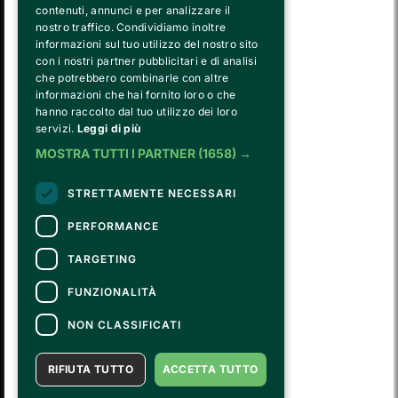
contenuti, annunci e per analizzare il
nostro traffico. Condividiamo inoltre
informazioni sul tuo utilizzo del nostro sito
con i nostri partner pubblicitari e di analisi
che potrebbero combinarle con altre
informazioni che hai fornito loro o che
hanno raccolto dal tuo utilizzo dei loro
FVG SERVICES SRL ON BEHALF OF
servizi.
Leggi di più
FONDAZIONE VALENTINO GARAVANI E GIANCARLO GIAMMETTI
is the operational entity that implements the core activities of the 
MOSTRA TUTTI I PARTNER
(1658) →
Fondazione, developing strategies for the cultural and educational
program, establishing partnerships with institutions and companies,
STRETTAMENTE NECESSARI
and hiring the relevant staff, consultants and suppliers for the day-to-
day running of the activities.
PERFORMANCE
TARGETING
CONTACTS
FUNZIONALITÀ
For information and support in purchasing tickets
Click here
For information on the program and the event, contact the
organizer
.
NON CLASSIFICATI
Accessibility statement
RIFIUTA TUTTO
ACCETTA TUTTO