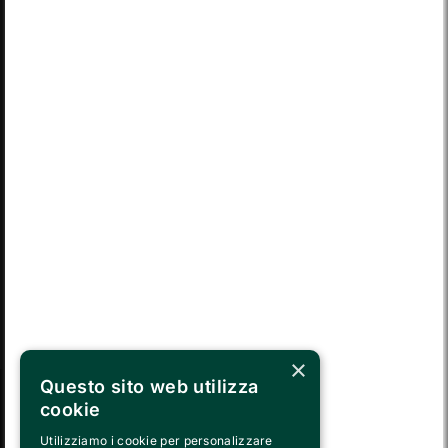
LUN
MAR
MER
GIO
VEN
SAB
DOM
03
04
05
06
07
08
09
LUN
MAR
MER
GIO
VEN
SAB
DOM
10
11
12
13
14
15
16
LUN
MAR
MER
GIO
VEN
SAB
DOM
17
18
19
20
21
22
23
LUN
MAR
MER
GIO
VEN
SAB
DOM
24
25
26
27
28
29
30
MAR
MER
GIO
VEN
SAB
DOM
LUN
31
01
02
03
04
05
06
×
Questo sito web utilizza
cookie
SEGUICI SU
Utilizziamo i cookie per personalizzare