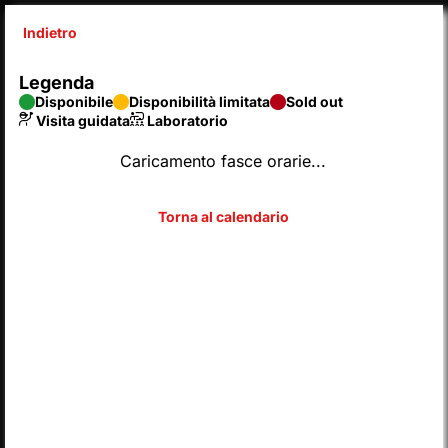
Indietro
X
Legenda
SyntaxError: Unexpected end of JSON input 
Disponibile
Disponibilità limitata
Sold out
Inserisci codice
Visita guidata
Laboratorio
Caricamento fasce orarie...
SCEGLI DAL CALENDARIO
2026
AGOSTO
Legenda
Disponibile
Disponibilità limitata
Sold out
Visita guidata
Laboratorio
L
M
M
G
V
S
D
LUN
MAR
MER
GIO
VEN
SAB
DOM
01
02
27
28
29
30
31