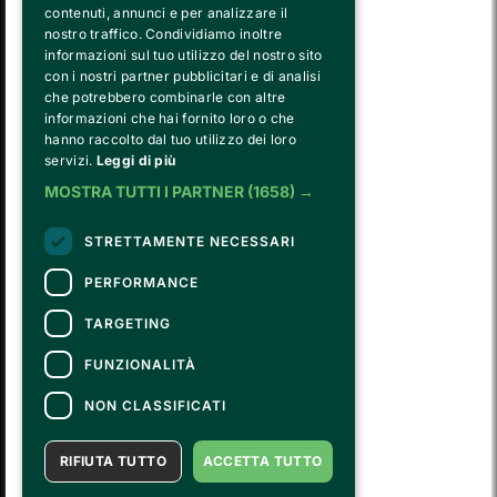
contenuti, annunci e per analizzare il
nostro traffico. Condividiamo inoltre
informazioni sul tuo utilizzo del nostro sito
con i nostri partner pubblicitari e di analisi
che potrebbero combinarle con altre
informazioni che hai fornito loro o che
hanno raccolto dal tuo utilizzo dei loro
FVG SERVICES SRL ON BEHALF OF
servizi.
Leggi di più
FONDAZIONE VALENTINO GARAVANI E GIANCARLO GIAMMETTI
is the operational entity that implements the core activities of the 
MOSTRA TUTTI I PARTNER
(1658) →
Fondazione, developing strategies for the cultural and educational
program, establishing partnerships with institutions and companies,
STRETTAMENTE NECESSARI
and hiring the relevant staff, consultants and suppliers for the day-to-
day running of the activities.
PERFORMANCE
TARGETING
CONTATTI
FUNZIONALITÀ
Per informazioni e supporto all'acquisto della biglietteria
Clicca qui
Per informazioni sul programma e l'evento, rivolgersi all'
organizzatore
.
NON CLASSIFICATI
Dichiarazione di accessibilità
RIFIUTA TUTTO
ACCETTA TUTTO