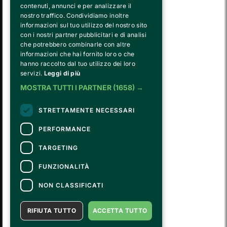
contenuti, annunci e per analizzare il
nostro traffico. Condividiamo inoltre
informazioni sul tuo utilizzo del nostro sito
con i nostri partner pubblicitari e di analisi
che potrebbero combinarle con altre
informazioni che hai fornito loro o che
hanno raccolto dal tuo utilizzo dei loro
FVG SERVICES SRL ON BEHALF OF
servizi.
Leggi di più
FONDAZIONE VALENTINO GARAVANI E GIANCARLO GIAMMETTI
is the operational entity that implements the core activities of the 
MOSTRA TUTTI I PARTNER
(1658) →
Fondazione, developing strategies for the cultural and educational
program, establishing partnerships with institutions and companies,
STRETTAMENTE NECESSARI
and hiring the relevant staff, consultants and suppliers for the day-to-
day running of the activities.
PERFORMANCE
TARGETING
CONTATTI
FUNZIONALITÀ
Per informazioni e supporto all'acquisto della biglietteria
Clicca qui
Per informazioni sul programma e l'evento, rivolgersi all'
organizzatore
.
NON CLASSIFICATI
Dichiarazione di accessibilità
RIFIUTA TUTTO
ACCETTA TUTTO