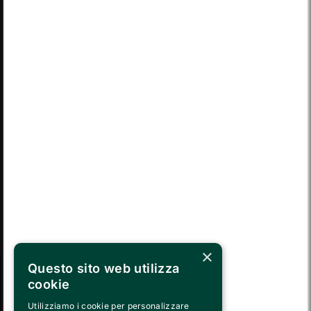
LUN
MAR
MER
GIO
VEN
SAB
DOM
03
04
05
06
07
08
09
LUN
MAR
MER
GIO
VEN
SAB
DOM
10
11
12
13
14
15
16
LUN
MAR
MER
GIO
VEN
SAB
DOM
17
18
19
20
21
22
23
LUN
MAR
MER
GIO
VEN
SAB
DOM
24
25
26
27
28
29
30
MAR
MER
GIO
VEN
SAB
DOM
LUN
31
01
02
03
04
05
06
×
Questo sito web utilizza
cookie
SEGUICI SU
Utilizziamo i cookie per personalizzare