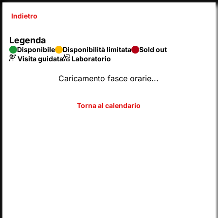
Indietro
X
Legenda
SyntaxError: Unexpected end of JSON input 
Disponibile
Disponibilità limitata
Sold out
Inserisci codice
Visita guidata
Laboratorio
Caricamento fasce orarie...
SCEGLI DAL CALENDARIO
2026
AGOSTO
Legenda
Disponibile
Disponibilità limitata
Sold out
Visita guidata
Laboratorio
L
M
M
G
V
S
D
LUN
MAR
MER
GIO
VEN
SAB
DOM
01
02
27
28
29
30
31