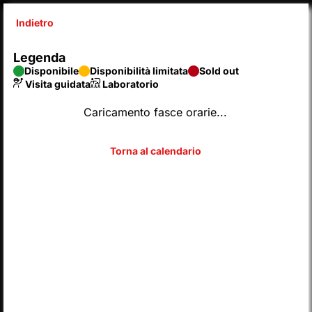
Indietro
X
Legenda
SyntaxError: Unexpected end of JSON input 
Disponibile
Disponibilità limitata
Sold out
Inserisci codice
Visita guidata
Laboratorio
Caricamento fasce orarie...
SCEGLI DAL CALENDARIO
2026
AGOSTO
Legenda
Disponibile
Disponibilità limitata
Sold out
Visita guidata
Laboratorio
L
M
M
G
V
S
D
LUN
MAR
MER
GIO
VEN
SAB
DOM
01
02
27
28
29
30
31