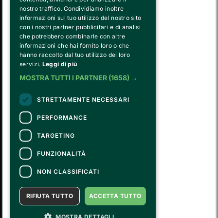
nostro traffico. Condividiamo inoltre
informazioni sul tuo utilizzo del nostro sito
con i nostri partner pubblicitari e di analisi
che potrebbero combinarle con altre
informazioni che hai fornito loro o che
hanno raccolto dal tuo utilizzo dei loro
FVG SERVICES SRL ON BEHALF OF
servizi.
Leggi di più
FONDAZIONE VALENTINO GARAVANI E GIANCARLO GIAMMETTI
MOSTRA TUTTI I PARTNER
(1658) →
is the operational entity that implements the core activities of the 
Fondazione, developing strategies for the cultural and educational
program, establishing partnerships with institutions and companies,
STRETTAMENTE NECESSARI
and hiring the relevant staff, consultants and suppliers for the day-to-
day running of the activities.
PERFORMANCE
TARGETING
CONTATTI
FUNZIONALITÀ
Per informazioni e supporto all'acquisto della biglietteria
Clicca qui
Per informazioni sul programma e l'evento, rivolgersi all'
organizzatore
.
NON CLASSIFICATI
Dichiarazione di accessibilità
RIFIUTA TUTTO
ACCETTA TUTTO
MOSTRA DETTAGLI