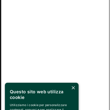
LUN
MAR
MER
GIO
VEN
SAB
DOM
03
04
05
06
07
08
09
LUN
MAR
MER
GIO
VEN
SAB
DOM
10
11
12
13
14
15
16
LUN
MAR
MER
GIO
VEN
SAB
DOM
17
18
19
20
21
22
23
LUN
MAR
MER
GIO
VEN
SAB
DOM
24
25
26
27
28
29
30
MAR
MER
GIO
VEN
SAB
DOM
LUN
31
01
02
03
04
05
06
×
Questo sito web utilizza
cookie
SEGUICI SU
Utilizziamo i cookie per personalizzare
contenuti, annunci e per analizzare il