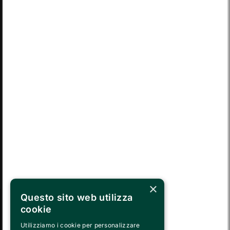
LUN
MAR
MER
GIO
VEN
SAB
DOM
03
04
05
06
07
08
09
LUN
MAR
MER
GIO
VEN
SAB
DOM
10
11
12
13
14
15
16
LUN
MAR
MER
GIO
VEN
SAB
DOM
17
18
19
20
21
22
23
LUN
MAR
MER
GIO
VEN
SAB
DOM
24
25
26
27
28
29
30
MAR
MER
GIO
VEN
SAB
DOM
LUN
31
01
02
03
04
05
06
×
Questo sito web utilizza
cookie
SEGUICI SU
Utilizziamo i cookie per personalizzare