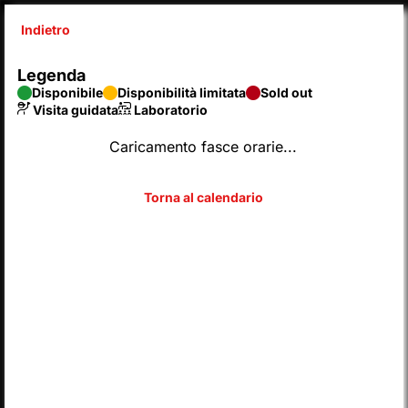
Indietro
X
Legenda
SyntaxError: Unexpected end of JSON input 
Disponibile
Disponibilità limitata
Sold out
Inserisci codice
Visita guidata
Laboratorio
Caricamento fasce orarie...
SCEGLI DAL CALENDARIO
2026
AGOSTO
Legenda
Disponibile
Disponibilità limitata
Sold out
Visita guidata
Laboratorio
L
M
M
G
V
S
D
LUN
MAR
MER
GIO
VEN
SAB
DOM
01
02
27
28
29
30
31