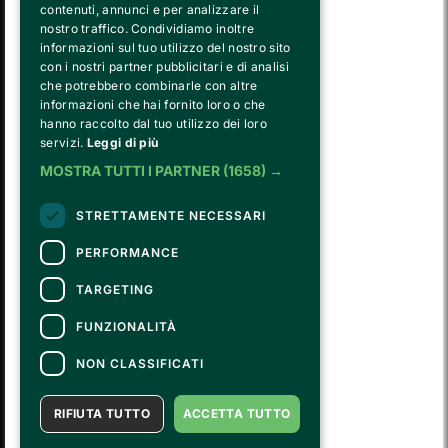
contenuti, annunci e per analizzare il
nostro traffico. Condividiamo inoltre
informazioni sul tuo utilizzo del nostro sito
con i nostri partner pubblicitari e di analisi
che potrebbero combinarle con altre
informazioni che hai fornito loro o che
hanno raccolto dal tuo utilizzo dei loro
FVG SERVICES SRL ON BEHALF OF
servizi.
Leggi di più
FONDAZIONE VALENTINO GARAVANI E GIANCARLO GIAMMETTI
MOSTRA TUTTI I PARTNER
(1658) →
is the operational entity that implements the core activities of the 
Fondazione, developing strategies for the cultural and educational
program, establishing partnerships with institutions and companies,
STRETTAMENTE NECESSARI
and hiring the relevant staff, consultants and suppliers for the day-to-
day running of the activities.
PERFORMANCE
TARGETING
CONTATTI
FUNZIONALITÀ
Per informazioni e supporto all'acquisto della biglietteria
Clicca qui
Per informazioni sul programma e l'evento, rivolgersi all'
organizzatore
.
NON CLASSIFICATI
Dichiarazione di accessibilità
RIFIUTA TUTTO
ACCETTA TUTTO