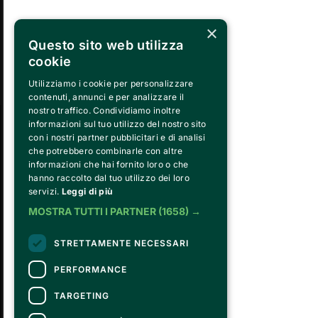
×
Questo sito web utilizza
MA
LUNEDÌ
cookie
31
Utilizziamo i cookie per personalizzare
contenuti, annunci e per analizzare il
nostro traffico. Condividiamo inoltre
informazioni sul tuo utilizzo del nostro sito
con i nostri partner pubblicitari e di analisi
che potrebbero combinarle con altre
informazioni che hai fornito loro o che
hanno raccolto dal tuo utilizzo dei loro
servizi.
Leggi di più
FVG SERVICES SRL ON BEHALF OF
MOSTRA TUTTI I PARTNER
(1658) →
FONDAZIONE VALENTINO GARAVANI E G
is the operational entity that implements the 
STRETTAMENTE NECESSARI
Fondazione, developing strategies for the c
program, establishing partnerships with ins
PERFORMANCE
and hiring the relevant staff, consultants an
day running of the activities.
TARGETING