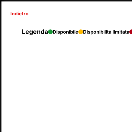
Indietro
Legenda
Disponibile
Disponibilità limitata
SyntaxError: Unexpected end of JSON input 
Legenda
Disp
L
LUNEDÌ
MA