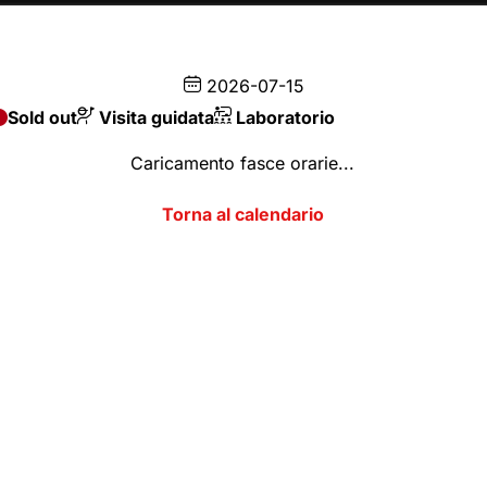
CA
2026-07-15
Sold out
Visita guidata
Laboratorio
Caricamento fasce orarie...
Inserisci codice
SCEGLI DAL CALENDARIO
2026
AGOSTO
onibile
Disponibilità limitata
Sold out
Visita guidata
M
M
G
V
S
RTEDÌ
MERCOLEDÌ
GIOVEDÌ
VENERDÌ
SABA