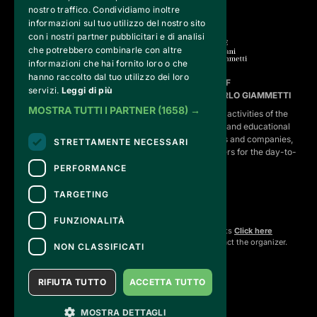
nostro traffico. Condividiamo inoltre
informazioni sul tuo utilizzo del nostro sito
con i nostri partner pubblicitari e di analisi
che potrebbero combinarle con altre
informazioni che hai fornito loro o che
hanno raccolto dal tuo utilizzo dei loro
FVG SERVICES SRL ON BEHALF OF
servizi.
Leggi di più
FONDAZIONE VALENTINO GARAVANI E GIANCARLO GIAMMETTI
MOSTRA TUTTI I PARTNER
(1658) →
is the operational entity that implements the core activities of the 
Fondazione, developing strategies for the cultural and educational
program, establishing partnerships with institutions and companies,
STRETTAMENTE NECESSARI
and hiring the relevant staff, consultants and suppliers for the day-to-
day running of the activities.
PERFORMANCE
TARGETING
CONTACTS
FUNZIONALITÀ
For information and support in purchasing tickets
Click here
For information on the program and the event, contact the
organizer
.
NON CLASSIFICATI
Accessibility statement
RIFIUTA TUTTO
ACCETTA TUTTO
MOSTRA DETTAGLI