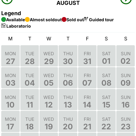
AUGUST
Legend
Available
Almost soldout
Sold out
Guided tour
Laboratorio
M
T
W
T
F
S
S
MON
TUE
WED
THU
FRI
SAT
SUN
01
02
27
28
29
30
31
MON
TUE
WED
THU
FRI
SAT
SUN
03
04
05
06
07
08
09
MON
TUE
WED
THU
FRI
SAT
SUN
10
11
12
13
14
15
16
MON
TUE
WED
THU
FRI
SAT
SUN
17
18
19
20
21
22
23