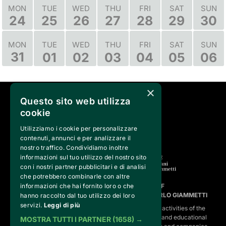
MON
TUE
WED
THU
FRI
SAT
SUN
24
25
26
27
28
29
30
TUE
WED
THU
FRI
SAT
SUN
MON
31
01
02
03
04
05
06
×
Questo sito web utilizza
SEGUICI SU
cookie
Utilizziamo i cookie per personalizzare
contenuti, annunci e per analizzare il
nostro traffico. Condividiamo inoltre
informazioni sul tuo utilizzo del nostro sito
con i nostri partner pubblicitari e di analisi
che potrebbero combinarle con altre
informazioni che hai fornito loro o che
FVG SERVICES SRL ON BEHALF OF
FONDAZIONE VALENTINO GARAVANI E GIANCARLO GIAMMETTI
hanno raccolto dal tuo utilizzo dei loro
servizi.
Leggi di più
is the operational entity that implements the core activities of the 
Fondazione, developing strategies for the cultural and educational
MOSTRA TUTTI I PARTNER
(1658) →