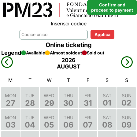
Confirm and
proceed to payment
Inserisci codice
Online ticketing
Legend
Available
Almost soldout
Sold out
2026
AUGUST
M
T
W
T
F
S
S
MON
TUE
WED
THU
FRI
SAT
SUN
01
02
27
28
29
30
31
MON
TUE
WED
THU
FRI
SAT
SUN
03
04
05
06
07
08
09