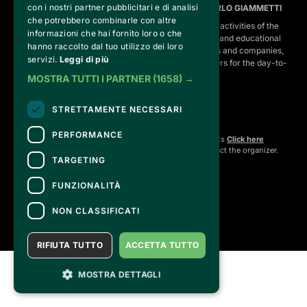
con i nostri partner pubblicitari e di analisi
FONDAZIONE VALENTINO GARAVANI E GIANCARLO GIAMMETTI
che potrebbero combinarle con altre
is the operational entity that implements the core activities of the 
informazioni che hai fornito loro o che
Fondazione, developing strategies for the cultural and educational
hanno raccolto dal tuo utilizzo dei loro
program, establishing partnerships with institutions and companies,
servizi.
Leggi di più
and hiring the relevant staff, consultants and suppliers for the day-to-
day running of the activities.
MOSTRA TUTTI I PARTNER
(1658) →
STRETTAMENTE NECESSARI
CONTACTS
PERFORMANCE
For information and support in purchasing tickets
Click here
For information on the program and the event, contact the
organizer
.
TARGETING
Accessibility statement
FUNZIONALITÀ
NON CLASSIFICATI
RIFIUTA TUTTO
ACCETTA TUTTO
MOSTRA DETTAGLI