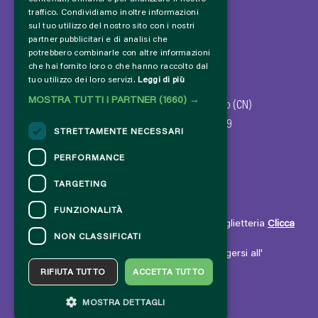
traffico. Condividiamo inoltre informazioni
sul tuo utilizzo del nostro sito con i nostri
partner pubblicitari e di analisi che
potrebbero combinarle con altre informazioni
che hai fornito loro o che hanno raccolto dal
tuo utilizzo dei loro servizi.
Leggi di più
© 2024 - Comune di Dronero
MOSTRA TUTTI I PARTNER
(1660) →
Via Giovanni Giolitti, 47 - 12025 Dronero (CN)
Codice fiscale - P. IVA: 00183100049
STRETTAMENTE NECESSARI
PERFORMANCE
TARGETING
CONTATTI
FUNZIONALITÀ
Per informazioni e supporto all'acquisto della biglietteria
Clicca
NON CLASSIFICATI
qui
Per informazioni sul programma e l'evento, rivolgersi all'
organizzatore
.
RIFIUTA TUTTO
ACCETTA TUTTO
Dichiarazione di accessibilità
MOSTRA DETTAGLI