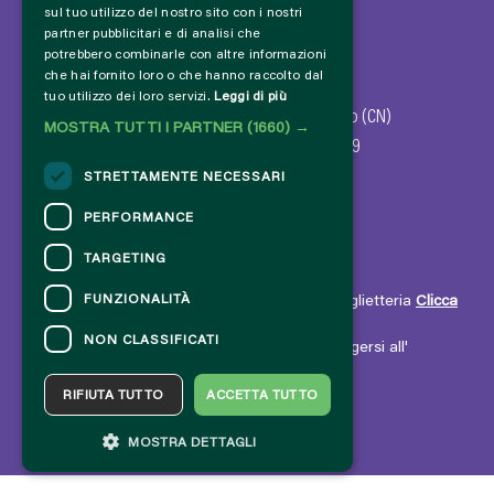
sul tuo utilizzo del nostro sito con i nostri
partner pubblicitari e di analisi che
potrebbero combinarle con altre informazioni
che hai fornito loro o che hanno raccolto dal
© 2024 - Comune di Dronero
tuo utilizzo dei loro servizi.
Leggi di più
Via Giovanni Giolitti, 47 - 12025 Dronero (CN)
MOSTRA TUTTI I PARTNER
(1660) →
Codice fiscale - P. IVA: 00183100049
STRETTAMENTE NECESSARI
PERFORMANCE
TARGETING
CONTATTI
FUNZIONALITÀ
Per informazioni e supporto all'acquisto della biglietteria
Clicca
qui
NON CLASSIFICATI
Per informazioni sul programma e l'evento, rivolgersi all'
organizzatore
.
Dichiarazione di accessibilità
RIFIUTA TUTTO
ACCETTA TUTTO
MOSTRA DETTAGLI