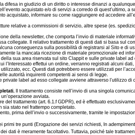
lla difesa in giudizio di un diritto o interesse dinanzi a qualunqu
ell’evento acquistato e/o di servizi a corredo di quest’ultimo, a 
nto acquistato, informare su come raggiungere ed accedere all’e
 fatture relative a commissioni di servizio, altre spese (es. spedi
zione della newsletter, che comporta l’invio di materiale informat
sa collegate. Il relativo trattamento di questi dati si basa sul c
a conseguenza sulla possibilità di registrarsi al Sito e di usufru
vamente la mancata ricezione di materiale promozionale ed inform
 della sua area riservata sul sito Clappit e sulle private label ad
cui l’Interessato effettui un ordine, verranno registrati alcuni dat
r utilizzato, ecc. Questi dati potrebbero essere utilizzati per l’acc
delle autorità inquirenti competenti ai sensi di legge.
e private label ad esso collegate avviene attraverso l'utilizzo di 
letati.
Il trattamento consiste nell’invio di una singola comunica
re un’operazione avviata.
lare del trattamento (art. 6.1.f GDPR), ed è effettuato esclusivamen
on sia stato nel frattempo completato.
nto, prima dell’invio o successivamente, tramite le impostazioni 
ei primi tre punti (Erogazione dei servizi richiesti, In adempiment
 dei dati è meramente facoltativo. Tuttavia, poiché tale trattamen