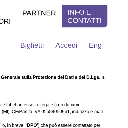
INFO E
PARTNER
CONTATTI
ORI
Biglietti
Accedi
Eng
Generale sulla Protezione dei Dati e del D.Lgs. n.
ate label ad esso collegate (con dominio 
o (MI), CF/Partita IVA 05589050961, indirizzo e-mail
r
’ o, in breve, ‘
DPO’
) che può essere contattato per