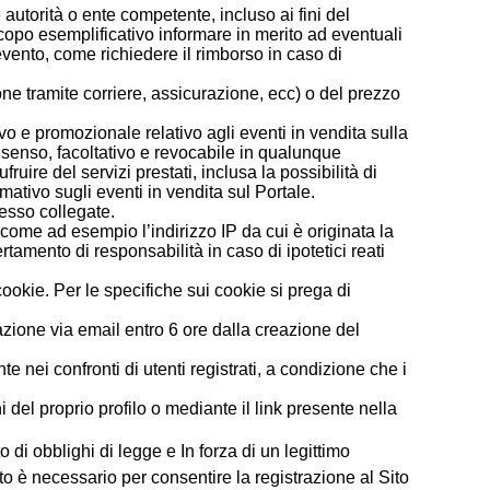
e autorità o ente competente, incluso ai fini del
scopo esemplificativo informare in merito ad eventuali
vento, come richiedere il rimborso in caso di
zione tramite corriere, assicurazione, ecc) o del prezzo
ivo e promozionale relativo agli eventi in vendita sulla
onsenso, facoltativo e revocabile in qualunque
ire del servizi prestati, inclusa la possibilità di
ativo sugli eventi in vendita sul Portale.
 esso collegate.
i, come ad esempio l’indirizzo IP da cui è originata la
ertamento di responsabilità in caso di ipotetici reati
cookie. Per le specifiche sui cookie si prega di 
zione via email entro 6 ore dalla creazione del 
te nei confronti di utenti registrati, a condizione che i
del proprio profilo o mediante il link presente nella
o di obblighi di legge e In forza di un legittimo
to è necessario per consentire la registrazione al Sito