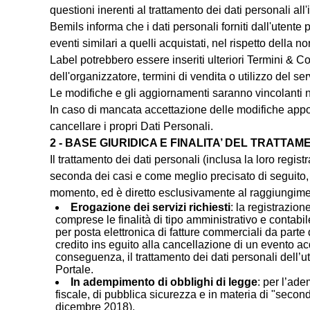
questioni inerenti al trattamento dei dati personali all
Bemils informa che i dati personali forniti dall'utente 
eventi similari a quelli acquistati, nel rispetto della
Label potrebbero essere inseriti ulteriori Termini & C
dell'organizzatore, termini di vendita o utilizzo del serv
Le modifiche e gli aggiornamenti saranno vincolanti 
In caso di mancata accettazione delle modifiche apporta
cancellare i propri Dati Personali.
2 - BASE GIURIDICA E FINALITA’ DEL TRATTA
Il trattamento dei dati personali (inclusa la loro regi
seconda dei casi e come meglio precisato di seguito, 
momento, ed è diretto esclusivamente al raggiungiment
Erogazione dei servizi richiesti
: la registrazio
comprese le finalità di tipo amministrativo e contab
per posta elettronica di fatture commerciali da part
credito ins eguito alla cancellazione di un evento ac
conseguenza, il trattamento dei dati personali dell’ute
Portale.
In adempimento di obblighi di legge
: per l’ade
fiscale, di pubblica sicurezza e in materia di "secon
dicembre 2018)
.