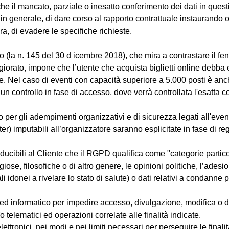
a che il mancato, parziale o inesatto conferimento dei dati in ques
 ed, in generale, di dare corso al rapporto contrattuale instaurand
ra, di evadere le specifiche richieste.
o (la n. 145 del 30 d icembre 2018), che mira a contrastare il f
aggiorato, impone che l’utente che acquista biglietti online debb
re.
Nel caso di eventi con capacità superiore a 5.000 posti è anche o
 un controllo in fase di accesso, dove verrà controllata l'esatta 
to per gli adempimenti organizzativi e di sicurezza legati all'event
tter) imputabili all’organizzatore saranno esplicitate in fase di 
ducibili al Cliente che il RGPD qualifica come "categorie particola
ligiose, filosofiche o di altro genere, le opinioni politiche, l’ad
i idonei a rivelare lo stato di salute) o dati relativi a condanne p
ed informatico per impedire accesso, divulgazione, modifica o dis
 telematici ed operazioni correlate alle finalità indicate.
ttronici, nei modi e nei limiti necessari per perseguire le finalità s