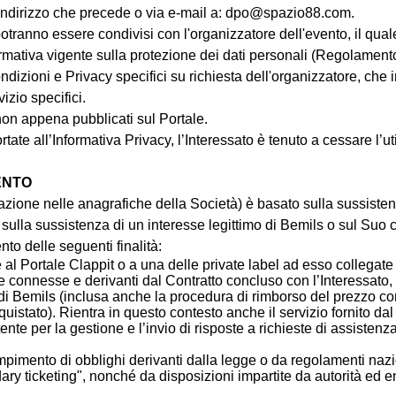
'indirizzo che precede o via e-mail a:
dpo@spazio88.com
.
potranno essere condivisi con l'organizzatore dell'evento, il quale
 normativa vigente sulla protezione dei dati personali (Regolamen
ondizioni e Privacy specifici su richiesta dell'organizzatore, che
izio specifici.
non appena pubblicati sul Portale.
te all’Informativa Privacy, l’Interessato è tenuto a cessare l’uti
MENTO
strazione nelle anagrafiche della Società) è basato sulla sussiste
sulla sussistenza di un interesse legittimo di Bemils o sul Suo 
o delle seguenti finalità:
ne al Portale Clappit o a una delle private label ad esso collegat
ile connesse e derivanti dal Contratto concluso con l’Interessat
e di Bemils (inclusa anche la procedura di rimborso del prezzo co
quistato). Rientra in questo contesto anche il servizio fornito da
nte per la gestione e l’invio di risposte a richieste di assistenza
mpimento di obblighi derivanti dalla legge o da regolamenti nazio
dary ticketing", nonché da disposizioni impartite da autorità ed e