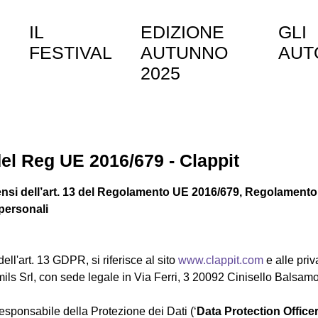
E
IL
EDIZIONE
GLI
FESTIVAL
AUTUNNO
AUT
2025
 del Reg UE 2016/679 - Clappit
ensi dell’art. 13 del Regolamento UE 2016/679, Regolamento 
 personali
dell'art. 13 GDPR, si riferisce al sito
www.clappit.com
e alle priv
mils Srl, con sede legale in Via Ferri, 3 20092 Cinisello Balsam
.
sponsabile della Protezione dei Dati (‘
Data Protection Office