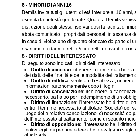
6 - MINORI DI ANNI 16
Bemils invita tutti gli utenti di età inferiore ai 16 a
esercita la potestà genitoriale. Qualora Bemils veniss
distruzione degli stessi, riservandosi la facoltà di im
abbia comunicato i propri dati personali in assenza de
In caso di violazione di quanto elencato da parte di 
risarcimento danni diretti e/o indiretti, derivanti e co
8 - DIRITTI DELL’INTERESSATO
Di seguito sono indicati i diritti dell’Interessato:
Diritto di accesso
: ottenere la conferma che sia 
dei dati, delle finalità e delle modalità del trattament
Diritto di rettifica
: verificare l'esattezza, richied
informazioni autonomamente dopo il login.
Diritto di cancellazione
: richiedere la cancellazi
necessario, tra l’altro per l’adempimento di un obbligo
Diritto di limitazione
: l’Interessato ha diritto di
entro il termine necessario al titolare (Società) per ve
luogo della relativa cancellazione; c) necessità da pa
dell’Interessato al trattamento, come di seguito indicat
Diritto di opposizione
: l’interessato ha il diritt
motivi legittimi per procedere che prevalgano sugli int
giudiziaria.