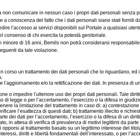
nni, a non comunicare in nessun caso i propri dati personali senza 
e a conoscenza del fatto che i dati personali siano stati forniti
pedire l'accesso ai servizi disponibili sul Portale a qualsiasi ut
l consenso di chi esercita la potestà genitoriale.
un minore di 16 anni, Bemils non potrà considerarsi responsabile 
nseguenti da tale violazione.
in corso un trattamento dei dati personali che lo riguardano, ed i
o.
ere l'aggiornamento e/o la rettificazione dei dati. In presenza di
one o impedire l'ulteriore uso dei propri dati personali. Tale diritt
 di legge o per l’accertamento, l’esercizio o la difesa in giudizio 
 ottenere la limitazione del trattamento in caso di: a) contestazio
rificare l’esattezza di questi dati; b) trattamento illecito e richie
rte dei dati per l’accertamento, l’esercizio o la difesa di un diri
o, in attesa di verifica di prevalenza di motivi legittimi da parte d
o di opporsi al trattamento basato su un legittimo interesse del tit
eressi, diritti e libertà fondamentali dell’interessato, o per l’acce