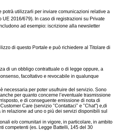
 potrà utilizzarli per inviare comunicazioni relative a
to UE 2016/679). In caso di registrazioni su
Private 
 includono ad esempio: iscrizione alla newsletter
lizzo di questo Portale e può richiedere al Titolare di
nza di un obbligo contrattuale o di legge oppure, a
consenso, facoltativo e revocabile in qualunque
e è necessaria per poter usufruire del servizio. Sono
o, anche per quanto concerne l’eventuale trasmissione
rrisposto, e di conseguente emissione di nota di
l Customer Care (servizio "Contattaci" e "Chat”) e,di
 in relazione ad uno o più dei servizi disponibili sul
nali e/o comunitari in vigore, in particolare, in ambito
nti competenti (es. Legge Battelli,
145 del 30