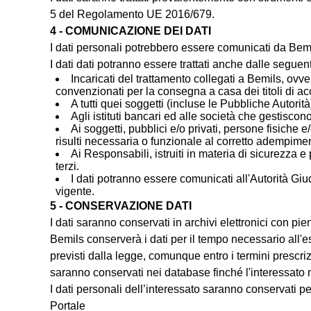
5 del Regolamento UE 2016/679.
4 - COMUNICAZIONE DEI DATI
I dati personali potrebbero essere comunicati da Bemils 
I dati dati potranno essere trattati anche dalle seguent
Incaricati del trattamento collegati a Bemils, ovv
convenzionati per la consegna a casa dei titoli di ac
A tutti quei soggetti (incluse le Pubbliche Autori
Agli istituti bancari ed alle società che gestiscono
Ai soggetti, pubblici e/o privati, persone fisiche
risulti necessaria o funzionale al corretto adempiment
Ai Responsabili, istruiti in materia di sicurezza e 
terzi.
I dati potranno essere comunicati all'Autorità Giudi
vigente.
5 - CONSERVAZIONE DATI
I dati saranno conservati in archivi elettronici con
Bemils conserverà i dati per il tempo necessario all'es
previsti dalla legge, comunque entro i termini prescrizion
saranno conservati nei database finché l'interessato non
I dati personali dell’interessato saranno conservati pe
Portale