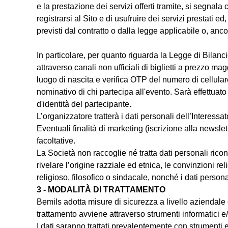
e la prestazione dei servizi offerti tramite, si segnal
registrarsi al Sito e di usufruire dei servizi prestati
previsti dal contratto o dalla legge applicabile o, anco
In particolare, per quanto riguarda la
Legge di Bilanci
attraverso canali non ufficiali di biglietti a prezzo m
luogo di nascita e verifica OTP del numero di cellula
nominativo di chi partecipa all'evento. Sarà effettuato
d'identità del partecipante.
L’organizzatore tratterà i dati personali dell’Interessa
Eventuali finalità di marketing (iscrizione alla newsle
facoltative.
La Società non raccoglie né tratta dati personali ricon
rivelare l’origine razziale ed etnica, le convinzioni re
religioso, filosofico o sindacale, nonché i dati personal
3 - MODALITÀ DI TRATTAMENTO
Bemils adotta misure di sicurezza a livello aziendale 
trattamento avviene attraverso strumenti informatici e/o
I dati saranno trattati prevalentemente con strumenti ele