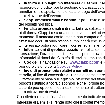
In forza di un legittimo interesse di Bemils
: ne
recupero del credito, per la gestione organizzativa d
annullamenti o spostamenti di data o luogo dell’eve
cancellazione dell’evento.
Scopi amministrativi e contabili
: per l’invio di
dei biglietti non fiscali.
Finalità promozionali e di marketing
: sottoscri
piattaforma Clappit o su una delle private label ad es
momento. Il mancato conferimento non comporterà alcun
effettuare acquisti sullo stesso e implicherà esclusi
L’interessato potrà modificare il consenso all’interno
Informazioni di geolocalizzazione
: nel caso in 
transazione, l’orario della richiesta, il tipo di browse
informatici ai danni del Sito e/o di terzi, su impulso 
Cookie
: la navigazione sui
www.clappit.com
e l
prendere visione della
Cookies Policy
.
Invio di promemoria relativi a carrelli non comp
carrello, al fine di consentire all’utente di completa
Il trattamento si basa sul legittimo interesse del tito
prodotti risultino ancora disponibili e che l’ordine n
L’utente può opporsi in qualsiasi momento al trattame
comunicazione ricevuta.
Con riferimento alle finalità del trattamento indicate n
interesse di Bemils) si rende noto che il conferimento