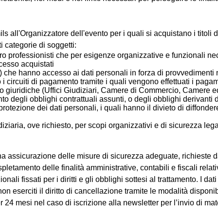
all'Organizzatore dell'evento per i quali si acquistano i titoli di
i categorie di soggetti:
ero professionisti che per esigenze organizzative e funzionali nec
cesso acquistati
tà) che hanno accesso ai dati personali in forza di provvedimenti 
 i circuiti di pagamento tramite i quali vengono effettuati i pagame
 e/o giuridiche (Uffici Giudiziari, Camere di Commercio, Camere e
o degli obblighi contrattuali assunti, o degli obblighi derivanti 
protezione dei dati personali, i quali hanno il divieto di diffonder
ziaria, ove richiesto, per scopi organizzativi e di sicurezza legat
 piena assicurazione delle misure di sicurezza adeguate, richie
pletamento delle finalità amministrative, contabili e fiscali relat
ali fissati per i diritti e gli obblighi sottesi al trattamento. I da
 eserciti il diritto di cancellazione tramite le modalità disponib
r 24 mesi nel caso di iscrizione alla newsletter per l’invio di ma