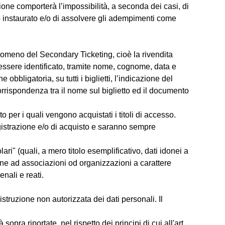
tione comporterà l’impossibilità, a seconda dei casi, di
o o instaurato e/o di assolvere gli adempimenti come
enomeno del Secondary Ticketing, cioè la rivendita
a essere identificato, tramite nome, cognome, data e
bbligatoria, su tutti i biglietti, l’indicazione del
corrispondenza tra il nome sul biglietto ed il documento
o per i quali vengono acquistati i titoli di accesso.
registrazione e/o di acquisto e saranno sempre
ri" (quali, a mero titolo esemplificativo, dati idonei a
esione ad associazioni od organizzazioni a carattere
enali e reati.
truzione non autorizzata dei dati personali. Il
opra riportate, nel rispetto dei principi di cui all'art.