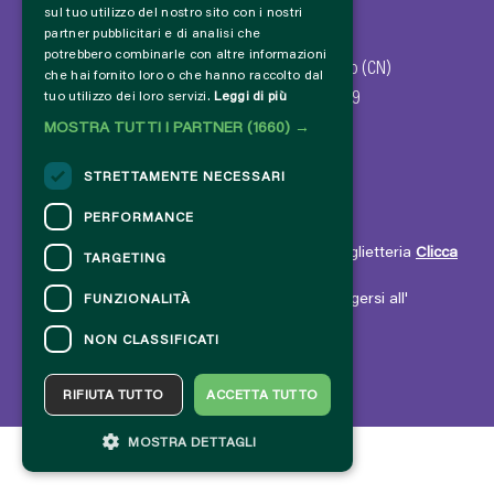
sul tuo utilizzo del nostro sito con i nostri
© 2024 - Comune di Dronero
partner pubblicitari e di analisi che
potrebbero combinarle con altre informazioni
Via Giovanni Giolitti, 47 - 12025 Dronero (CN)
che hai fornito loro o che hanno raccolto dal
Codice fiscale - P. IVA: 00183100049
tuo utilizzo dei loro servizi.
Leggi di più
MOSTRA TUTTI I PARTNER
(1660) →
STRETTAMENTE NECESSARI
PERFORMANCE
CONTATTI
Per informazioni e supporto all'acquisto della biglietteria
Clicca
TARGETING
qui
Per informazioni sul programma e l'evento, rivolgersi all'
FUNZIONALITÀ
organizzatore
.
NON CLASSIFICATI
Dichiarazione di accessibilità
RIFIUTA TUTTO
ACCETTA TUTTO
MOSTRA DETTAGLI