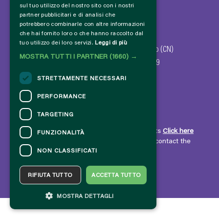
sul tuo utilizzo del nostro sito con i nostri
partner pubblicitari e di analisi che
potrebbero combinarle con altre informazioni
che hai fornito loro o che hanno raccolto dal
© 2024 - Comune di Dronero
tuo utilizzo dei loro servizi.
Leggi di più
Via Giovanni Giolitti, 47 - 12025 Dronero (CN)
MOSTRA TUTTI I PARTNER
(1660) →
Codice fiscale - P. IVA: 00183100049
STRETTAMENTE NECESSARI
PERFORMANCE
TARGETING
CONTACTS
For information and support in purchasing tickets
Click here
FUNZIONALITÀ
For information on the program and the event, contact the
NON CLASSIFICATI
organizer
.
Accessibility statement
RIFIUTA TUTTO
ACCETTA TUTTO
MOSTRA DETTAGLI