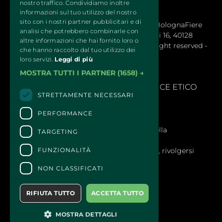
Per esigenze organizzative, le date dei servizi attivi
nostro traffico. Condividiamo inoltre
potrebbero variare.
informazioni sul tuo utilizzo del nostro
sito con i nostri partner pubblicitari e di
QUATTROZAMPEINFIERA Organizzata da BolognaFiere 
analisi che potrebbero combinarle con
Cosmoprof S.p.a. – Sede legale: Via Maserati 16, 40128
Organizzatore:
altre informazioni che hai fornito loro o
Bologna (Italy) - R.E.A. 1766978 © 2024 All right reserved -
Bolognafiere Cosmoprof S.p.a.
che hanno raccolto dal tuo utilizzo dei
BolognaFiere Cosmoprof
loro servizi.
Leggi di più
MOSTRA TUTTI I PARTNER
(1658) →
SEGNALAZIONI
- 
MODELLLO EX. D.LGS 231/2001 E CODICE ETICO
STRETTAMENTE NECESSARI
PERFORMANCE
CONTATTI
Per informazioni e supporto all'acquisto della
TARGETING
biglietteria
Clicca qui
FUNZIONALITÀ
Per informazioni sul programma e l'evento, rivolgersi
all'
organizzatore
.
NON CLASSIFICATI
Dichiarazione di accessibilità
RIFIUTA TUTTO
ACCETTA TUTTO
MOSTRA DETTAGLI