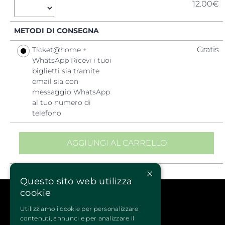
12.00€
METODI DI CONSEGNA
Gratis
Ticket@home +
WhatsApp Ricevi i tuoi
biglietti sia tramite
email sia con
messaggio WhatsApp
al tuo numero di
telefono
Quattrozampeinfiera
è l’unica manifestazione a cui puoi 
partecipare con il tuo
cane
o 
gatto
. Gli appassionati
potranno cimentarsi con i loro amici fedeli nelle varie
attività sportive: Splash dog, nella piscina dedicata, Dog
Agility, Disc Dog, Rally-O, Hoopers, Nosework, Puppy class
×
e tanto altro ancora.
Questo sito web utilizza
cookie
Servizi del prodotto
Possibilità di rimettere in vendita i biglietti acquistati
Utilizziamo i cookie per personalizzare
non disponibile
contenuti, annunci e per analizzare il