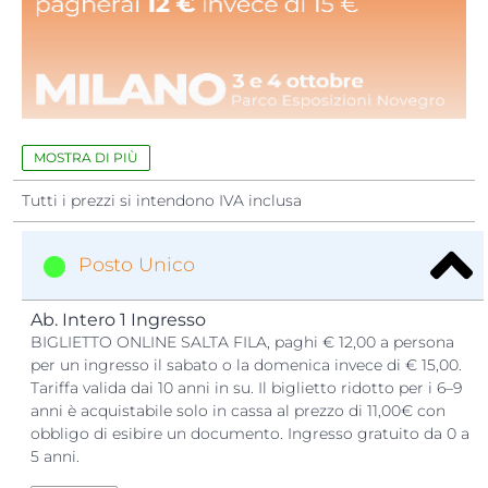
QUATTROZAMPEINFIERA è
... Una
fiera esperienziale
per 
immergersi con il proprio animale da compagnia in un
MOSTRA DI PIÙ
mondo di
formazione
,
informazione
,
sport
,
bellezza
,
Tutti i prezzi si intendono IVA inclusa
adozioni
,
rispetto
,
shopping
e
intrattenimento
educativo
.
Se vuoi scoprire di piu sulla nostra manifestazione, guarda
Posto Unico
il video di riassunto dell edizione 2025.
Ab. Intero 1 Ingresso
BIGLIETTO ONLINE SALTA FILA, paghi € 12,00 a persona
per un ingresso il sabato o la domenica invece di € 15,00.
Tariffa valida dai 10 anni in su. Il biglietto ridotto per i 6–9
anni è acquistabile solo in cassa al prezzo di 11,00€ con
obbligo di esibire un documento. Ingresso gratuito da 0 a
5 anni.