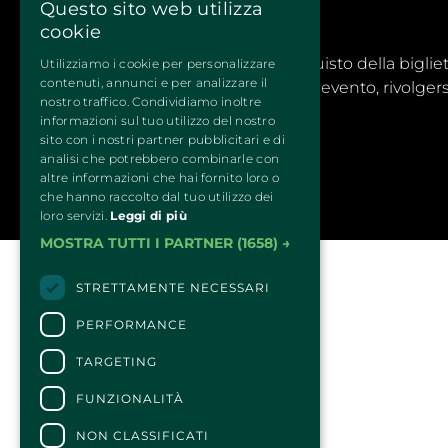
Questo sito web utilizza
cookie
CONTATTI
Per informazioni e supporto all'acquisto della biglie
Utilizziamo i cookie per personalizzare
contenuti, annunci e per analizzare il
Per informazioni sul programma e l'evento, rivolgersi
nostro traffico. Condividiamo inoltre
Dichiarazione di accessibilità
informazioni sul tuo utilizzo del nostro
sito con i nostri partner pubblicitari e di
analisi che potrebbero combinarle con
altre informazioni che hai fornito loro o
che hanno raccolto dal tuo utilizzo dei
loro servizi.
Leggi di più
MOSTRA TUTTI I PARTNER
(1658) →
STRETTAMENTE NECESSARI
PERFORMANCE
TARGETING
FUNZIONALITÀ
NON CLASSIFICATI