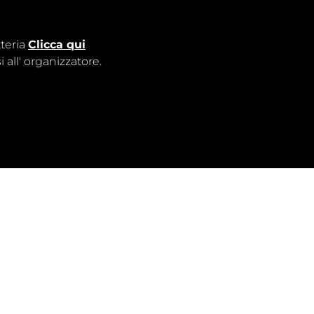
tteria
Clicca qui
 all'
organizzatore
.