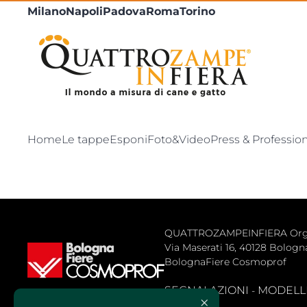
Milano
Napoli
Padova
Roma
Torino
Home
Le tappe
Esponi
Foto&Video
Press & Professio
QUATTROZAMPEINFIERA Organiz
Via Maserati 16, 40128 Bologna 
BolognaFiere Cosmoprof
SEGNALAZIONI
MODELLLO
- 
×