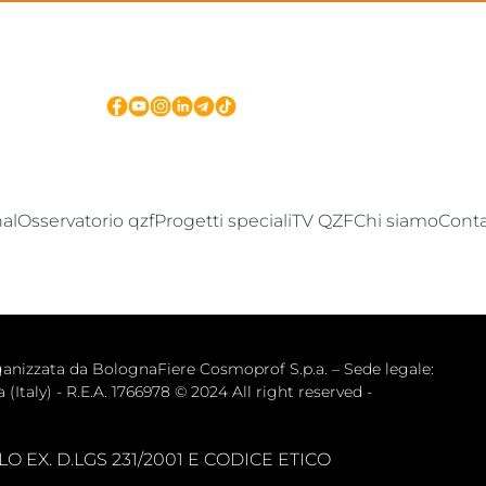
nal
Osservatorio qzf
Progetti speciali
TV QZF
Chi siamo
Conta
zata da BolognaFiere Cosmoprof S.p.a. – Sede legale: 
(Italy) - R.E.A. 1766978 © 2024 All right reserved -
 EX. D.LGS 231/2001 E CODICE ETICO