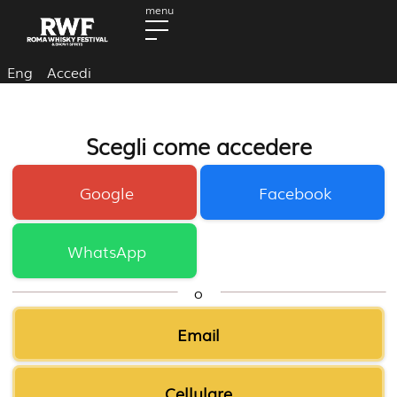
Eng
Accedi
Scegli come accedere
Google
Facebook
WhatsApp
o
Email
Cellulare