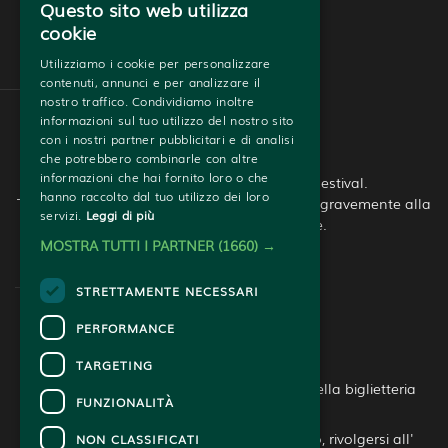
Trasparenza e Pubblicità
Questo sito web utilizza
cookie
Utilizziamo i cookie per personalizzare
contenuti, annunci e per analizzare il
nostro traffico. Condividiamo inoltre
informazioni sul tuo utilizzo del nostro sito
con i nostri partner pubblicitari e di analisi
che potrebbero combinarle con altre
informazioni che hai fornito loro o che
© Copyright - 2026 - Roma Whisky Festival.
hanno raccolto dal tuo utilizzo dei loro
Tutti i diritti riservati. L’abuso di alcool nuoce gravemente alla 
servizi.
Leggi di più
salute. Bere con moderazione.
MOSTRA TUTTI I PARTNER
(1660) →
STRETTAMENTE NECESSARI
PERFORMANCE
CONTATTI
TARGETING
Per informazioni e supporto all'acquisto della biglietteria
FUNZIONALITÀ
Clicca qui
Per informazioni sul programma e l'evento, rivolgersi all'
NON CLASSIFICATI