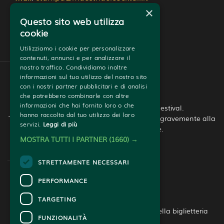
×
Trasparenza e Pubblicità
Questo sito web utilizza
cookie
Utilizziamo i cookie per personalizzare
contenuti, annunci e per analizzare il
nostro traffico. Condividiamo inoltre
informazioni sul tuo utilizzo del nostro sito
con i nostri partner pubblicitari e di analisi
che potrebbero combinarle con altre
informazioni che hai fornito loro o che
© Copyright - 2026 - Roma Whisky Festival.
hanno raccolto dal tuo utilizzo dei loro
Tutti i diritti riservati. L’abuso di alcool nuoce gravemente alla 
servizi.
Leggi di più
salute. Bere con moderazione.
MOSTRA TUTTI I PARTNER
(1660) →
STRETTAMENTE NECESSARI
PERFORMANCE
CONTATTI
TARGETING
Per informazioni e supporto all'acquisto della biglietteria
FUNZIONALITÀ
Clicca qui