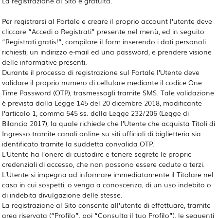
La registrazione al Sito è gratuita.
Per registrarsi al Portale e creare il proprio account l’utente deve
cliccare “Accedi o Registrati” presente nel menù, ed in seguito
“Registrati gratis!”, compilare il form inserendo i dati personali
richiesti, un indirizzo e-mail ed una password, e prendere visione
delle informative presenti.
Durante il processo di registrazione sul Portale l’Utente deve
validare il proprio numero di cellulare mediante il codice One
Time Password (OTP), trasmessogli tramite SMS. Tale validazione
è prevista dalla Legge 145 del 20 dicembre 2018, modificante
l’articolo 1, comma 545 ss. della Legge 232/206 (Legge di
Bilancio 2017), la quale richiede che l’Utente che acquista Titoli di
Ingresso tramite canali online su siti ufficiali di biglietteria sia
identificato tramite la suddetta convalida OTP.
L’Utente ha l’onere di custodire e tenere segrete le proprie
credenziali di accesso, che non possono essere cedute a terzi.
L’Utente si impegna ad informare immediatamente il Titolare nel
caso in cui sospetti, o venga a conoscenza, di un uso indebito o
di indebita divulgazione delle stesse.
La registrazione al Sito consente all’utente di effettuare, tramite
area riservata (“Profilo”, poi “Consulta il tuo Profilo”), le seguenti