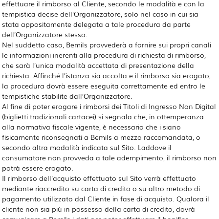
effettuare il rimborso al Cliente, secondo le modalità e con la
tempistica decise dell’Organizzatore, solo nel caso in cui sia
stata appositamente delegata a tale procedura da parte
dell’Organizzatore stesso.
Nel suddetto caso, Bemils provvederà a fornire sui propri canali
le informazioni inerenti alla procedura di richiesta di rimborso,
che sarà l’unica modalità accettata di presentazione della
richiesta. Affinché l’istanza sia accolta e il rimborso sia erogato,
la procedura dovrà essere eseguita correttamente ed entro le
tempistiche stabilite dall’Organizzatore.
Al fine di poter erogare i rimborsi dei Titoli di Ingresso Non Digital
(biglietti tradizionali cartacei) si segnala che, in ottemperanza
alla normativa fiscale vigente, è necessario che i siano
fisicamente riconsegnati a Bemils a mezzo raccomandata, o
secondo altra modalità indicata sul Sito. Laddove il
consumatore non provveda a tale adempimento, il rimborso non
potrà essere erogato.
Il rimborso dell’acquisto effettuato sul Sito verrà effettuato
mediante riaccredito su carta di credito o su altro metodo di
pagamento utilizzato dal Cliente in fase di acquisto. Qualora il
cliente non sia più in possesso della carta di credito, dovrà
comunicare a Bemils i dati per poter effettuare il bonifico